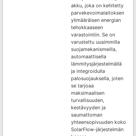
akku, joka on kehitetty
parvekevoimalaitoksen
ylimääräisen energian
tehokkaaseen
varastointiin. Se on
varustettu uusimmilla
suojamekanismeilla,
automaattisella
lämmitysjärjestelmällä
ja integroidulla
palosuojauksella, joten
se tarjoaa
maksimaalisen
turvallisuuden,
kestävyyden ja
saumattoman
yhteensopivuuden koko
SolarFlow-järjestelmän