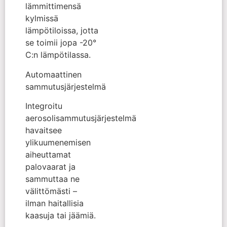
lämmittimensä
kylmissä
lämpötiloissa, jotta
se toimii jopa -20°
C:n lämpötilassa.
Automaattinen
sammutusjärjestelmä
Integroitu
aerosolisammutusjärjestelmä
havaitsee
ylikuumenemisen
aiheuttamat
palovaarat ja
sammuttaa ne
välittömästi –
ilman haitallisia
kaasuja tai jäämiä.