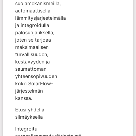
suojamekanismeilla,
automaattisella
lämmitysjärjestelmällä
ja integroidulla
palosuojauksella,
joten se tarjoaa
maksimaalisen
turvallisuuden,
kestävyyden ja
saumattoman
yhteensopivuuden
koko SolarFlow-
järjestelmän
kanssa.
Etusi yhdellä
silmäyksellä
Integroitu
aerosolisammutusjärjestelmä