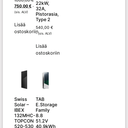
1000,00
€
22kW,
750,00
€
-
32A,
(sis. ALV)
Pistorasia,
Type 2
Lisää
540,00
€
ostoskoriin
- (sis. ALV)
Lisää
ostoskoriin
Swiss
TAB
Solar –
E.Storage
IBEX
Family
132MHC-
8.8
TOPCON
51.2V
520-530
40,9kWh