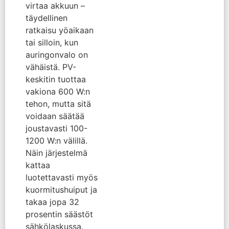
virtaa akkuun –
täydellinen
ratkaisu yöaikaan
tai silloin, kun
auringonvalo on
vähäistä. PV-
keskitin tuottaa
vakiona 600 W:n
tehon, mutta sitä
voidaan säätää
joustavasti 100-
1200 W:n välillä.
Näin järjestelmä
kattaa
luotettavasti myös
kuormitushuiput ja
takaa jopa 32
prosentin säästöt
sähkölaskussa.