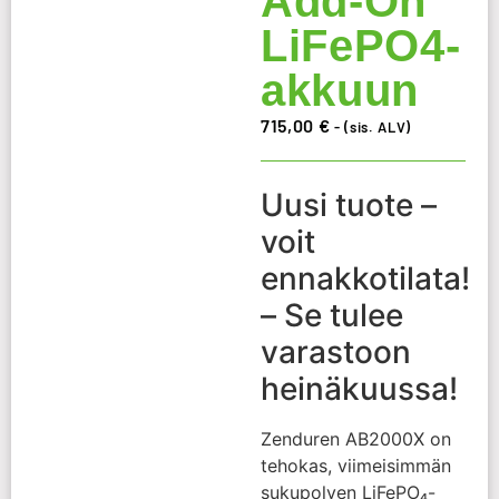
Add-On
LiFePO4-
akkuun
715,00
€
- (sis. ALV)
Uusi tuote –
voit
ennakkotilata!
– Se tulee
varastoon
heinäkuussa!
Zenduren AB2000X on
tehokas, viimeisimmän
sukupolven LiFePO₄-