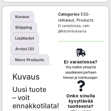
Categories
ESS-
Kuvaus
ratkaisut
,
Products
Ei varastossa, vain
Shipping
jälkitoimituksena
Lisätiedot
Arviot (0)
More Products
Ei varastossa?
Ota meihin yhteyttä
saadaksesi parhaan
Kuvaus
hinnan ja toimitusajan.
Uusi tuote
– voit
Onko sinulla
kysyttävää
ennakkotilata!
tuotteesta?