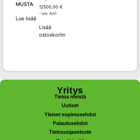
MUSTA
12500,00
€
- (sis. ALV)
Lue lisää
Lisää
ostoskoriin
Yritys
Tietoa meistä
Uutiset
Yleiset sopimusehdot
Palautusehdot
Tietosuojaseloste