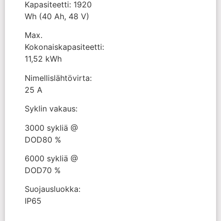
Kapasiteetti: 1920
Wh (40 Ah, 48 V)
Max.
Kokonaiskapasiteetti:
11,52 kWh
Nimellislähtövirta:
25 A
Syklin vakaus:
3000 sykliä @
DOD80 %
6000 sykliä @
DOD70 %
Suojausluokka:
IP65