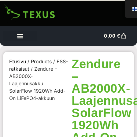
0,00
€
Tietoa meistä
Myyjän kojelauta
Ota yhteyttä
Zendure
Etusivu
/
Products
/
ESS-
ratkaisut
/ Zendure –
–
AB2000X-
Laajennusakku
AB2000X-
SolarFlow 1920Wh Add-
Laajennus
On LiFePO4-akkuun
SolarFlow
1920Wh