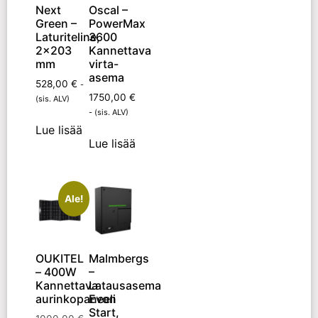
Next
Oscal –
Green –
PowerMax
Laturiteline,
3600
2×203
Kannettava
mm
virta-
asema
528,00
€
-
1750,00
€
(sis. ALV)
- (sis. ALV)
Lue lisää
Lue lisää
Ale!
OUKITEL
Malmbergs
– 400W
–
Kannettava
Latausasema
aurinkopaneeli
Evon
Start,