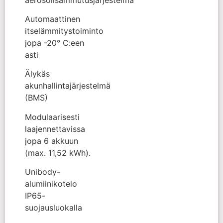
Automaattinen
itselämmitystoiminto
jopa -20° C:een
asti
Älykäs
akunhallintajärjestelmä
(BMS)
Modulaarisesti
laajennettavissa
jopa 6 akkuun
(max. 11,52 kWh).
Unibody-
alumiinikotelo
IP65-
suojausluokalla