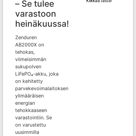
Klikkaa tästä!
– Se tulee
varastoon
heinäkuussa!
Zenduren
AB2000X on
tehokas,
viimeisimmän
sukupolven
LiFePO₄-akku, joka
on kehitetty
parvekevoimalaitoksen
ylimääräisen
energian
tehokkaaseen
varastointiin. Se
on varustettu
uusimmilla