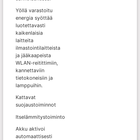
Yöllä varastoitu
energia syöttää
luotettavasti
kaikenlaisia
laitteita
ilmastointilaitteista
ja jääkaapeista
WLAN-reitittimiin,
kannettaviin
tietokoneisiin ja
lamppuihin.
Kattavat
suojaustoiminnot
Itselämmitystoiminto
Akku aktivoi
automaattisesti