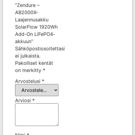
“Zendure –
AB2000X-
Laajennusakku
SolarFlow 1920Wh
Add-On LiFePO4-
akkuun”
Sähköpostiosoitettasi
ei julkaista.
Pakolliset kentät
on merkitty
*
Arvostelusi
*
Arviosi
*