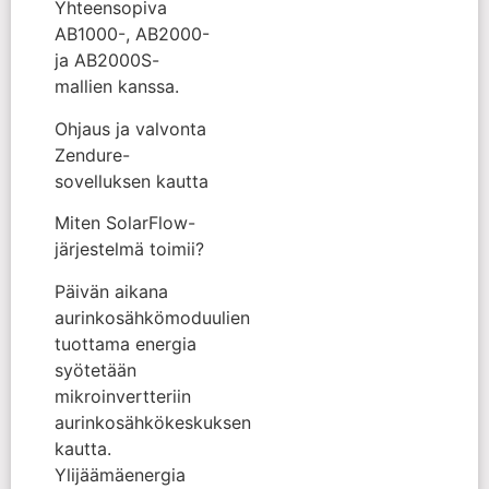
Yhteensopiva
AB1000-, AB2000-
ja AB2000S-
mallien kanssa.
Ohjaus ja valvonta
Zendure-
sovelluksen kautta
Miten SolarFlow-
järjestelmä toimii?
Päivän aikana
aurinkosähkömoduulien
tuottama energia
syötetään
mikroinvertteriin
aurinkosähkökeskuksen
kautta.
Ylijäämäenergia