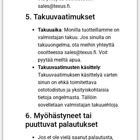
sales@texus.fi.
5. Takuuvaatimukset
Takuuaika
: Monilla tuotteillamme on
valmistajan takuu. Jos sinulla on
takuuongelma, ota meihin yhteyttä
osoitteessa sales@texus.fi. Voit
pyytää meiltä apua.
Takuuvaatimusten käsittely
:
Takuuvaatimuksen käsittelyä varten
sinun on ehkä toimitettava
ostotodistus ja yksityiskohtaisia
tietoja ongelmasta. Tällöin
sovelletaan valmistajan takuuehtoja.
6. Myöhästyneet tai
puuttuvat palautukset
Jos et ole vielä saanut palautusta,