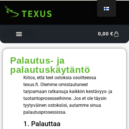
0,00
€
Tietoa meistä
Myyjän kojelauta
Ota yhteyttä
Palautus- ja
palautuskäytäntö
Kiitos, että teet ostoksia osoitteessa
texus.fi. Olemme omistautuneet
tarjoamaan ratkaisuja kaikkiin kestävyys- ja
tuotantoprosesseihinne. Jos et ole täysin
tyytyväinen ostoksiisi, autamme sinua
palautusprosessissa.
1. Palauttaa