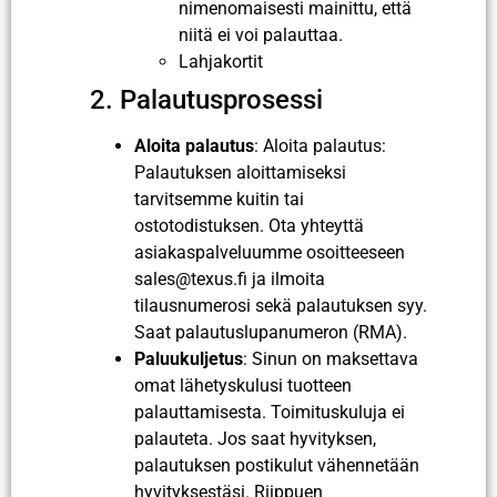
nimenomaisesti mainittu, että
niitä ei voi palauttaa.
Lahjakortit
2. Palautusprosessi
Aloita palautus
: Aloita palautus:
Palautuksen aloittamiseksi
tarvitsemme kuitin tai
ostotodistuksen. Ota yhteyttä
asiakaspalveluumme osoitteeseen
sales@texus.fi ja ilmoita
tilausnumerosi sekä palautuksen syy.
Saat palautuslupanumeron (RMA).
Paluukuljetus
: Sinun on maksettava
omat lähetyskulusi tuotteen
palauttamisesta. Toimituskuluja ei
palauteta. Jos saat hyvityksen,
palautuksen postikulut vähennetään
hyvityksestäsi. Riippuen