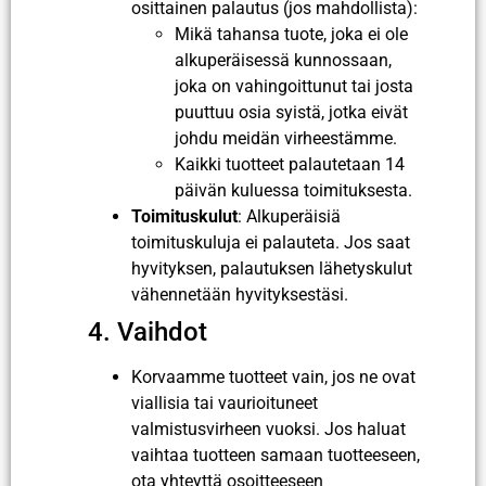
osittainen palautus (jos mahdollista):
Mikä tahansa tuote, joka ei ole
alkuperäisessä kunnossaan,
joka on vahingoittunut tai josta
puuttuu osia syistä, jotka eivät
johdu meidän virheestämme.
Kaikki tuotteet palautetaan 14
päivän kuluessa toimituksesta.
Toimituskulut
: Alkuperäisiä
toimituskuluja ei palauteta. Jos saat
hyvityksen, palautuksen lähetyskulut
vähennetään hyvityksestäsi.
4. Vaihdot
Korvaamme tuotteet vain, jos ne ovat
viallisia tai vaurioituneet
valmistusvirheen vuoksi. Jos haluat
vaihtaa tuotteen samaan tuotteeseen,
ota yhteyttä osoitteeseen