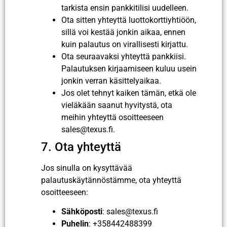
tarkista ensin pankkitilisi uudelleen.
Ota sitten yhteyttä luottokorttiyhtiöön,
sillä voi kestää jonkin aikaa, ennen
kuin palautus on virallisesti kirjattu.
Ota seuraavaksi yhteyttä pankkiisi.
Palautuksen kirjaamiseen kuluu usein
jonkin verran käsittelyaikaa.
Jos olet tehnyt kaiken tämän, etkä ole
vieläkään saanut hyvitystä, ota
meihin yhteyttä osoitteeseen
sales@texus.fi.
7. Ota yhteyttä
Jos sinulla on kysyttävää
palautuskäytännöstämme, ota yhteyttä
osoitteeseen:
Sähköposti
: sales@texus.fi
Puhelin
: +358442488399