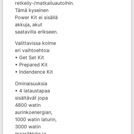
retkeily-/matkailuautoihin.
Tämä kyseinen
Power Kit ei sisällä
akkuja, akut
saatavilla erikseen.
Valittavissa kolme
eri vaihtoehtoa:
• Get Set Kit
• Prepared Kit
• Indendence Kit
Ominaisuuksia
• 4 lataustapaa
sisältävät jopa
4800 watin
aurinkoenergian,
1000 watin laturin,
3000 watin
maasähkön ja