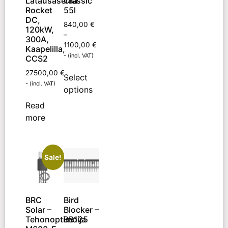
Latausasema
Classic
Rocket
55l
DC,
840,00
€
120kW,
–
300A,
1100,00
€
Kaapelilla,
- (incl. VAT)
CCS2
27500,00
€
Select
- (incl. VAT)
options
Read
more
Sale!
BRC
Bird
Solar –
Blocker –
Tehonoptimoija
BB125