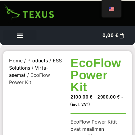
0,00
€
Vendor Dashboard
EcoFlow
Home
/
Products
/
ESS
Solutions
/
Virta-
Power
asemat
/ EcoFlow
Power Kit
Kit
2100,00
€
–
2900,00
€
-
(incl. VAT)
EcoFlow Power Kitit
ovat maailman