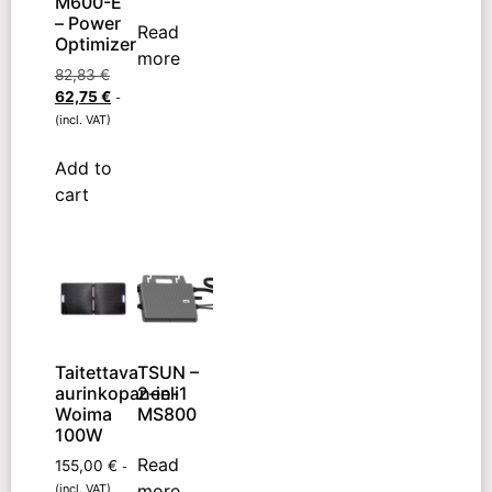
M600-E
– Power
Read
Optimizer
more
82,83
€
62,75
€
-
(incl. VAT)
Add to
cart
Taitettava
TSUN –
aurinkopaneeli
2-in-1
Woima
MS800
100W
Read
155,00
€
-
more
(incl. VAT)