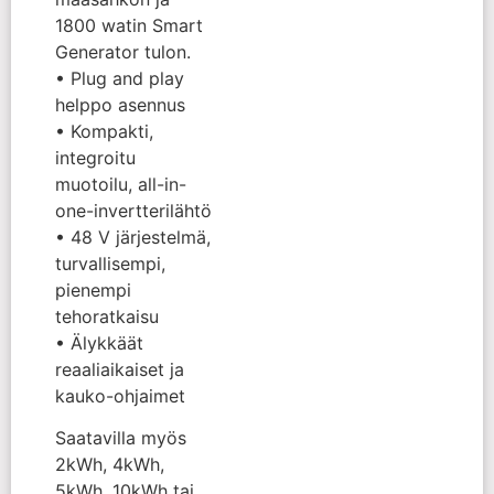
1800 watin Smart
Generator tulon.
• Plug and play
helppo asennus
• Kompakti,
integroitu
muotoilu, all-in-
one-invertterilähtö
• 48 V järjestelmä,
turvallisempi,
pienempi
tehoratkaisu
• Älykkäät
reaaliaikaiset ja
kauko-ohjaimet
Saatavilla myös
2kWh, 4kWh,
5kWh, 10kWh tai