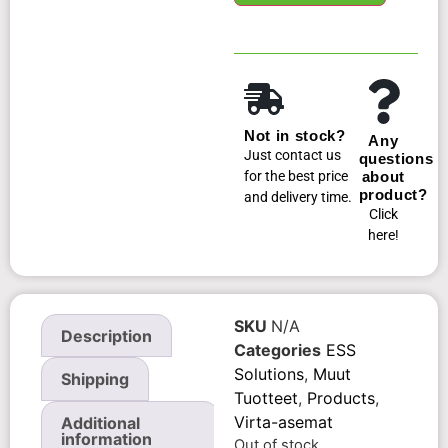
Not in stock?
Any
Just contact us
questions
for the best price
about
product?
and delivery time.
Click
here!
SKU
N/A
Description
Categories
ESS
Solutions
,
Muut
Shipping
Tuotteet
,
Products
,
Virta-asemat
Additional
information
Out of stock