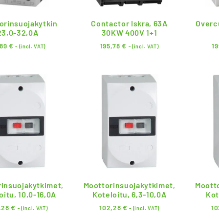
orinsuojakytkin
Contactor Iskra, 63A
Overcu
23,0-32,0A
30KW 400V 1+1
,89
€
195,78
€
1
- (incl. VAT)
- (incl. VAT)
insuojakytkimet,
Moottorinsuojakytkimet,
Moott
oitu, 10,0-16,0A
Koteloitu, 6,3-10,0A
Kot
,28
€
102,28
€
10
- (incl. VAT)
- (incl. VAT)