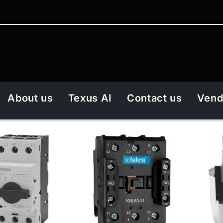
About us
Texus AI
Contact us
Vend