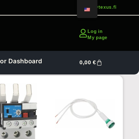
sales@texus.fi
Log in
My page
or Dashboard
0,00
€