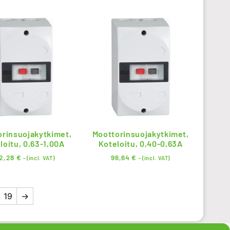
orinsuojakytkimet,
Moottorinsuojakytkimet,
loitu, 0,63-1,00A
Koteloitu, 0,40-0,63A
2,28
€
96,64
€
- (incl. VAT)
- (incl. VAT)
19
→