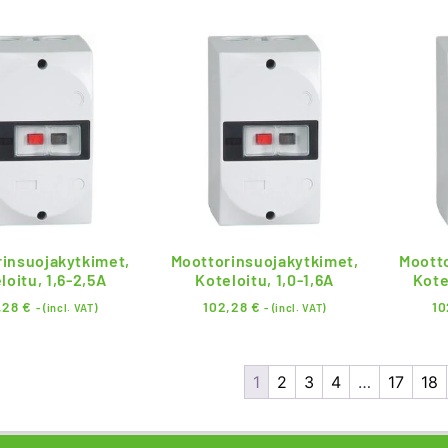
insuojakytkimet,
Moottorinsuojakytkimet,
Moott
loitu, 1,6-2,5A
Koteloitu, 1,0-1,6A
Kote
,28
€
102,28
€
10
- (incl. VAT)
- (incl. VAT)
1
2
3
4
…
17
18