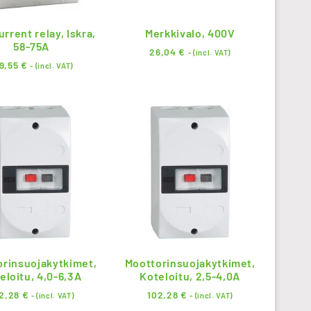
rrent relay, Iskra,
Merkkivalo, 400V
58-75A
26,04
€
- (incl. VAT)
99,55
€
- (incl. VAT)
orinsuojakytkimet,
Moottorinsuojakytkimet,
eloitu, 4,0-6,3A
Koteloitu, 2,5-4,0A
2,28
€
102,28
€
- (incl. VAT)
- (incl. VAT)