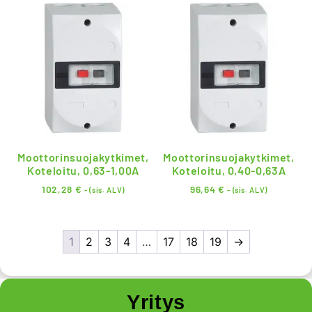
Moottorinsuojakytkimet,
Moottorinsuojakytkimet,
Koteloitu, 0,63-1,00A
Koteloitu, 0,40-0,63A
102,28
€
96,64
€
- (sis. ALV)
- (sis. ALV)
1
2
3
4
…
17
18
19
→
Yritys