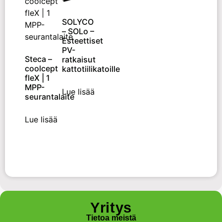
SOLYCO
– SOLo –
Esteettiset
PV-
Steca –
ratkaisut
coolcept
kattotiilikatoille
fleX | 1
MPP-
Lue lisää
seurantalaite
Lue lisää
Yritys
Tietoa meistä