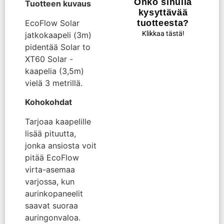
Onko sinulla
Tuotteen kuvaus
kysyttävää
tuotteesta?
EcoFlow Solar
Klikkaa tästä!
jatkokaapeli (3m)
pidentää Solar to
XT60 Solar -
kaapelia (3,5m)
vielä 3 metrillä.
Kohokohdat
Tarjoaa kaapelille
lisää pituutta,
jonka ansiosta voit
pitää EcoFlow
virta-asemaa
varjossa, kun
aurinkopaneelit
saavat suoraa
auringonvaloa.