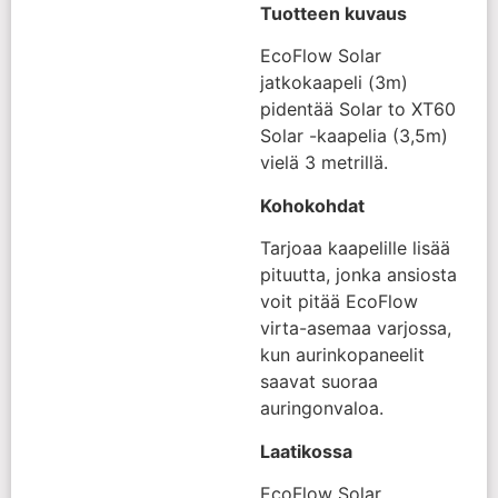
Tuotteen kuvaus
EcoFlow Solar
jatkokaapeli (3m)
pidentää Solar to XT60
Solar -kaapelia (3,5m)
vielä 3 metrillä.
Kohokohdat
Tarjoaa kaapelille lisää
pituutta, jonka ansiosta
voit pitää EcoFlow
virta-asemaa varjossa,
kun aurinkopaneelit
saavat suoraa
auringonvaloa.
Laatikossa
EcoFlow Solar