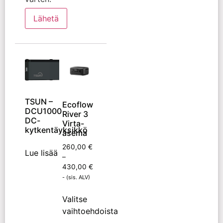
TSUN –
Ecoflow
DCU1000
River 3
DC-
Virta-
kytkentäyksikkö
asema
260,00
€
Lue lisää
–
430,00
€
- (sis. ALV)
Valitse
vaihtoehdoista