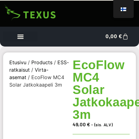
0,00
€
Tietoa meistä
Myyjän kojelauta
Ota yhteyttä
EcoFlow
Etusivu
/
Products
/
ESS-
ratkaisut
/
Virta-
MC4
asemat
/ EcoFlow MC4
Solar Jatkokaapeli 3m
Solar
Jatkokaape
3m
49,00
€
- (sis. ALV)