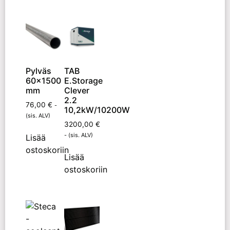
Pylväs
TAB
60×1500
E.Storage
mm
Clever
2.2
76,00
€
-
10,2kW/10200W
(sis. ALV)
3200,00
€
- (sis. ALV)
Lisää
ostoskoriin
Lisää
ostoskoriin