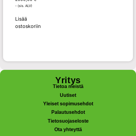
- (sis. ALV)
Lisää
ostoskoriin
Yritys
Tietoa meistä
Uutiset
Yleiset sopimusehdot
Palautusehdot
Tietosuojaseloste
Ota yhteyttä