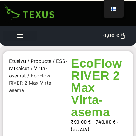
0,00
€
Tietoa meistä
Myyjän kojelauta
Ota yhteyttä
EcoFlow
Etusivu
/
Products
/
ESS-
ratkaisut
/
Virta-
RIVER 2
asemat
/ EcoFlow
RIVER 2 Max Virta-
Max
asema
Virta-
asema
390,00
€
–
740,00
€
-
(sis. ALV)