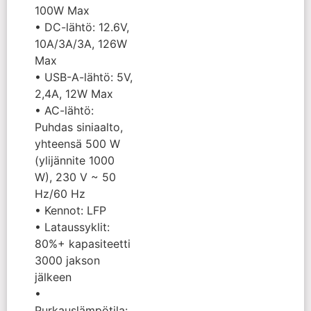
100W Max
• DC-lähtö: 12.6V,
10A/3A/3A, 126W
Max
• USB-A-lähtö: 5V,
2,4A, 12W Max
• AC-lähtö:
Puhdas siniaalto,
yhteensä 500 W
(ylijännite 1000
W), 230 V ~ 50
Hz/60 Hz
• Kennot: LFP
• Lataussyklit:
80%+ kapasiteetti
3000 jakson
jälkeen
•
Purkauslämpötila: