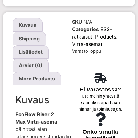
SKU
N/A
Kuvaus
Categories
ESS-
ratkaisut
,
Products
,
Shipping
Virta-asemat
Varasto loppu
Lisätiedot
Arviot (0)
More Products
Ei varastossa?
Ota meihin yhteyttä
Kuvaus
saadaksesi parhaan
hinnan ja toimitusajan.
EcoFlow River 2
Max Virta-asema
päihittää alan
Onko sinulla
latausnopeusstandardin