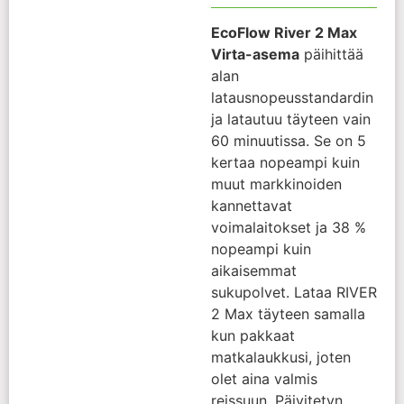
EcoFlow River 2 Max
Virta-asema
päihittää
alan
latausnopeusstandardin
ja latautuu täyteen vain
60 minuutissa. Se on 5
kertaa nopeampi kuin
muut markkinoiden
kannettavat
voimalaitokset ja 38 %
nopeampi kuin
aikaisemmat
sukupolvet. Lataa RIVER
2 Max täyteen samalla
kun pakkaat
matkalaukkusi, joten
olet aina valmis
reissuun. Päivitetyn