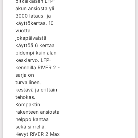
pitkäikäisen LFP-
akun ansiosta yli
3000 lataus- ja
käyttökertaa. 10
vuotta
jokapäiväistä
käyttöä 6 kertaa
pidempi kuin alan
keskiarvo. LFP-
kennoilla RIVER 2 -
sarja on
turvallinen,
kestävä ja erittäin
tehokas.
Kompaktin
rakenteen ansiosta
helppo kantaa
sekä siirrellä.
Kevyt RIVER 2 Max