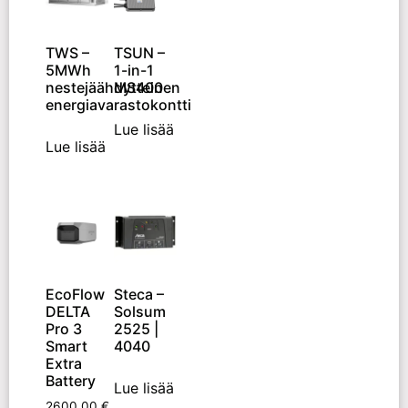
TWS –
TSUN –
5MWh
1-in-1
nestejäähdytteinen
MS400
energiavarastokontti
Lue lisää
Lue lisää
EcoFlow
Steca –
DELTA
Solsum
Pro 3
2525 |
Smart
4040
Extra
Battery
Lue lisää
2600,00
€