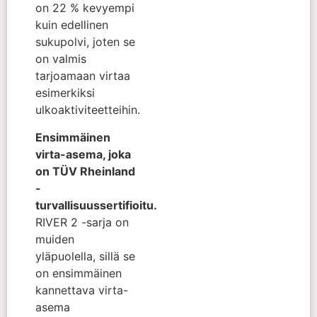
on 22 % kevyempi
kuin edellinen
sukupolvi, joten se
on valmis
tarjoamaan virtaa
esimerkiksi
ulkoaktiviteetteihin.
Ensimmäinen
virta-asema, joka
on TÜV Rheinland
-
turvallisuussertifioitu.
RIVER 2 -sarja on
muiden
yläpuolella, sillä se
on ensimmäinen
kannettava virta-
asema