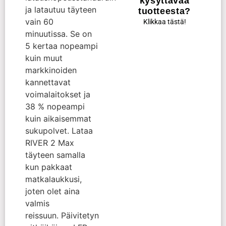
kysyttävää
ja latautuu täyteen
tuotteesta?
vain 60
Klikkaa tästä!
minuutissa. Se on
5 kertaa nopeampi
kuin muut
markkinoiden
kannettavat
voimalaitokset ja
38 % nopeampi
kuin aikaisemmat
sukupolvet. Lataa
RIVER 2 Max
täyteen samalla
kun pakkaat
matkalaukkusi,
joten olet aina
valmis
reissuun. Päivitetyn