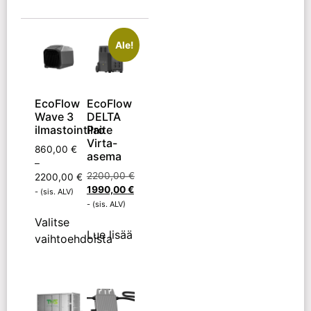
Ale!
EcoFlow
EcoFlow
Wave 3
DELTA
ilmastointilaite
Pro
Virta-
860,00
€
asema
–
2200,00
€
2200,00
€
1990,00
€
- (sis. ALV)
- (sis. ALV)
Valitse
Lue lisää
vaihtoehdoista