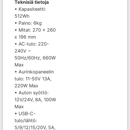
Teknisiä tietoja
• Kapasiteetti:
512Wh
• Paino: 6kg
• Mitat: 270 x 260
x 196 mm
• AC-tulo: 220-
240V ~
50Hz/60Hz, 660W
Max
• Aurinkopaneelin
tulo: 11-50V 13A,
220W Max
• Auton syöttö:
12V/24V, 8A, 100W
Max
• USB-C-
tulo/lähtö:
5/9/12/15/20V, 5A,