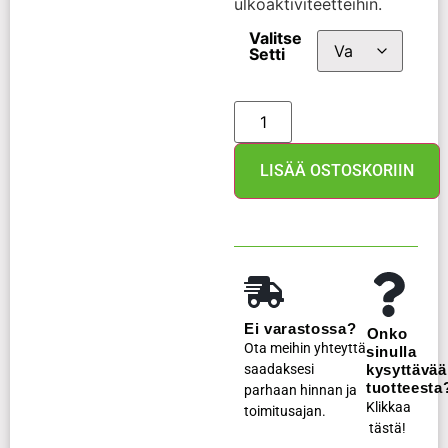
ulkoaktiviteetteihin.
Valitse
Setti
LISÄÄ OSTOSKORIIN
Ei varastossa?
Onko
Ota meihin yhteyttä
sinulla
saadaksesi
kysyttävää
tuotteesta
parhaan hinnan ja
Klikkaa
toimitusajan.
tästä!