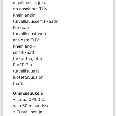
maailmassa, joka
on ansainnut TÜV
Rheinlandin
turvallisuussertifikaatin.
Korkean
turvallisuustason
ansiosta TÜV
Rheinland -
sertifikaatti
tarkoittaa, että
RIVER 2:n
turvallisuus ja
luotettavuus on
taattu.
Ominaisuuksia
• Lataa 0-100 %
vain 60 minuutissa
• Turvallinen ja