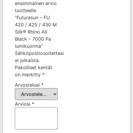
ensimmäinen arvio
tuotteelle
“Futurasun – FU
420 / 425 / 430 M
Silk® Rhino All
Black – 7000 Pa
lumikuorma”
Sähköpostiosoitettasi
ei julkaista.
Pakolliset kentät
on merkitty
*
Arvostelusi
*
Arviosi
*