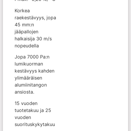
Korkea
raekestävyys, jopa
45 mm:n
jääpallojen
halkaisija 30 m/s
nopeudella
Jopa 7000 Pa:n
lumikuorman
kestävyys kahden
ylimääräisen
alumiinitangon
ansiosta.
15 vuoden
tuotetakuu ja 25
vuoden
suorituskykytakuu