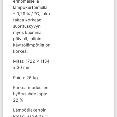
erinomaisella
lämpökertoimella
– 0,29 % / °C, joka
takaa korkean
suorituskyvyn
myös kuumina
päivinä, jolloin
käyttölämpötila on
korkea.
Mitat: 1722 x 1134
x 30 mm
Paino: 26 kg
Korkea moduulien
hyötysuhde jopa:
22 %
Lämpötilakerroin
Pmax: -0,29 %/ °C