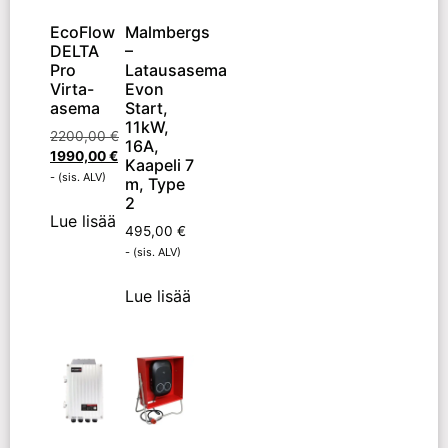
EcoFlow
Malmbergs
DELTA
–
Pro
Latausasema
Virta-
Evon
asema
Start,
11kW,
2200,00
€
16A,
1990,00
€
Kaapeli 7
- (sis. ALV)
m, Type
2
Lue lisää
495,00
€
- (sis. ALV)
Lue lisää