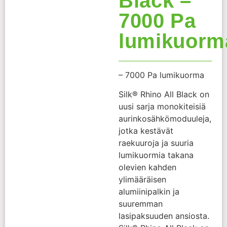
Black –
7000 Pa
lumikuorm
– 7000 Pa lumikuorma
Silk® Rhino All Black on
uusi sarja monokiteisiä
aurinkosähkömoduuleja,
jotka kestävät
raekuuroja ja suuria
lumikuormia takana
olevien kahden
ylimääräisen
alumiinipalkin ja
suuremman
lasipaksuuden ansiosta.