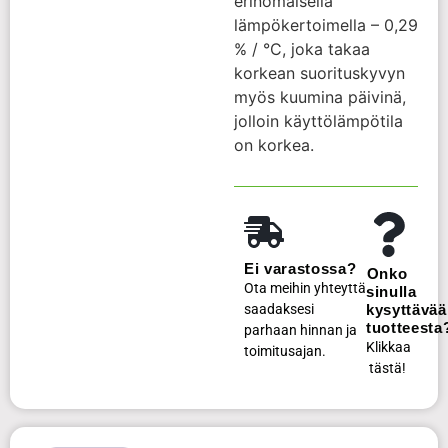
erinomaisella
lämpökertoimella – 0,29
% / °C, joka takaa
korkean suorituskyvyn
myös kuumina päivinä,
jolloin käyttölämpötila
on korkea.
Ei varastossa?
Onko
Ota meihin yhteyttä
sinulla
saadaksesi
kysyttävää
tuotteesta
parhaan hinnan ja
Klikkaa
toimitusajan.
tästä!