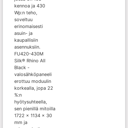
kennoa ja 430
Wp:n teho,
soveltuu
erinomaisesti
asuin- ja
kaupallisiin
asennuksiin.
FU420-430M
Silk® Rhino All
Black -
valosähköpaneeli
erottuu moduulin
korkealla, jopa 22
%:n
hyötysuhteella,
sen pienillä mitoilla
1722 x 1134 x 30
mm ja