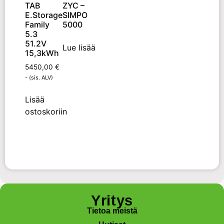
TAB
ZYC –
E.Storage
SIMPO
Family
5000
5.3
51.2V
Lue lisää
15,3kWh
5450,00
€
- (sis. ALV)
Lisää
ostoskoriin
Yritys
Tietoa meistä