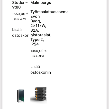
Studer –
Malmbergs
vt80
–
Työmaalatausasema
1650,00
€
Evon
- (sis. ALV)
Bygg,
2x11kW,
Lisää
32A,
pistorasiat,
ostoskoriin
Type 2,
IP54
1950,00
€
- (sis. ALV)
Lisää
ostoskoriin