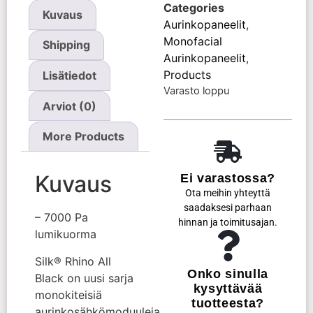
Categories
Kuvaus
Aurinkopaneelit
,
Monofacial
Shipping
Aurinkopaneelit
,
Products
Lisätiedot
Varasto loppu
Arviot (0)
More Products
Kuvaus
Ei varastossa?
Ota meihin yhteyttä
saadaksesi parhaan
– 7000 Pa
hinnan ja toimitusajan.
lumikuorma
Silk® Rhino All
Onko sinulla
Black on uusi sarja
kysyttävää
monokiteisiä
tuotteesta?
aurinkosähkömoduuleja,