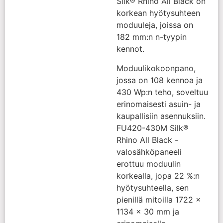
Silk® Rhino All Black on
korkean hyötysuhteen
moduuleja, joissa on
182 mm:n n-tyypin
kennot.
Moduulikokoonpano,
jossa on 108 kennoa ja
430 Wp:n teho, soveltuu
erinomaisesti asuin- ja
kaupallisiin asennuksiin.
FU420-430M Silk®
Rhino All Black -
valosähköpaneeli
erottuu moduulin
korkealla, jopa 22 %:n
hyötysuhteella, sen
pienillä mitoilla 1722 x
1134 x 30 mm ja