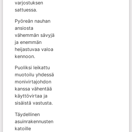
varjostuksen
sattuessa.
Pyöreän nauhan
ansiosta
vähemmän sävyjä
ja enemmän
heijastuvaa valoa
kennoon.
Puoliksi leikattu
muotoilu yhdessä
monivirtajohdon
kanssa vähentää
käyttövirtaa ja
sisäistä vastusta.
Täydellinen
asuinrakennusten
katoille