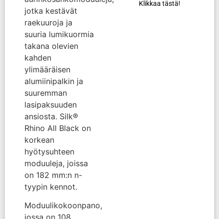
Klikkaa tästä!
jotka kestävät
raekuuroja ja
suuria lumikuormia
takana olevien
kahden
ylimääräisen
alumiinipalkin ja
suuremman
lasipaksuuden
ansiosta. Silk®
Rhino All Black on
korkean
hyötysuhteen
moduuleja, joissa
on 182 mm:n n-
tyypin kennot.
Moduulikokoonpano,
jossa on 108