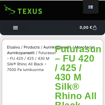
0,00
€
Tietoa meistä
Myyjän kojelauta
Ota yhteyttä
Futurasun
Etusivu
/
Products
/
Aurinkopaneelit
/
Monofacial
Aurinkopaneelit
/ Futurasun
– FU 420
– FU 420 / 425 / 430 M
Silk® Rhino All Black –
/ 425 /
7000 Pa lumikuorma
430 M
Silk®
Rhino All