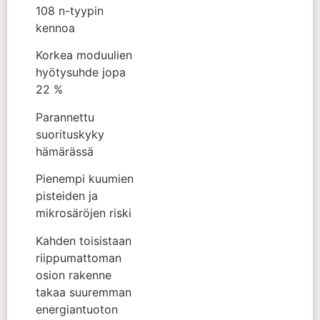
108 n-tyypin
kennoa
Korkea moduulien
hyötysuhde jopa
22 %
Parannettu
suorituskyky
hämärässä
Pienempi kuumien
pisteiden ja
mikrosäröjen riski
Kahden toisistaan
riippumattoman
osion rakenne
takaa suuremman
energiantuoton