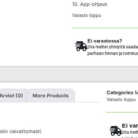
10. App-ohjaus
Varasto loppu
Ei varastossa?
Ota meihin yhteyttä saada
parhaan hinnan ja toimitu
Categories
M
Arviot (0)
More Products
Varasto loppu
Ei va
isiin vaivattomasti.
Ota meih