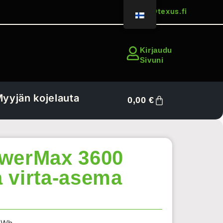
sales@texus.fi
Kirjaudu
Sivuni
yyjän kojelauta
0,00
€
owerMax 3600
 virta-asema
0 Wh