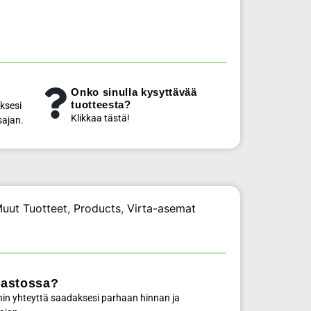
Onko sinulla kysyttävää
tuotteesta?
ksesi
Klikkaa tästä!
sajan.
uut Tuotteet
,
Products
,
Virta-asemat
rastossa?
in yhteyttä saadaksesi parhaan hinnan ja