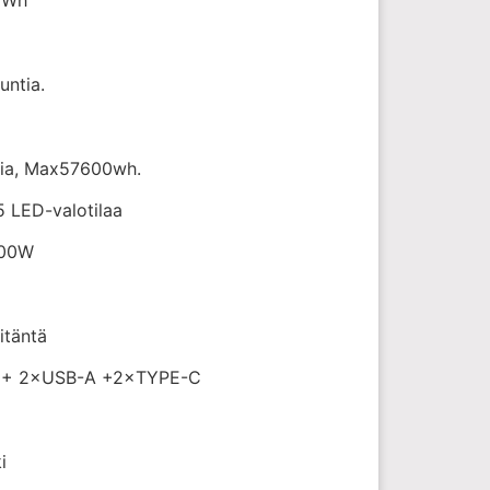
untia.
tia, Max57600wh.
5 LED-valotilaa
600W
itäntä
0)+ 2×USB-A +2×TYPE-C
i