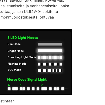
en tai aavikon tutkiminen, PowerMax
aalistumiselta ja vanhenemiselta, jonka
heuttaa, ja sen UL94V-0-luokiteltu
lämmönmuodostuksesta johtuvaa
stintään.