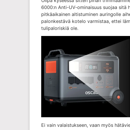
Olipa kyseessä sitten pihan trimmaamin
6000:n Anti-UV-ominaisuus suojaa sitä h
pitkäaikainen altistuminen auringolle ai
palonkestävä kotelo varmistaa, ettei 
tulipaloriskiä ole.
Ei vain valaistukseen, vaan myös hätävie