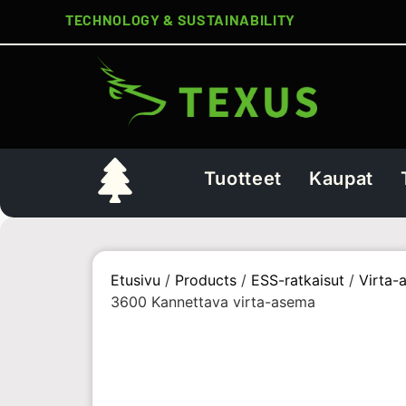
TECHNOLOGY & SUSTAINABILITY
Tuotteet
Kaupat
Etusivu
/
Products
/
ESS-ratkaisut
/
Virta-
3600 Kannettava virta-asema