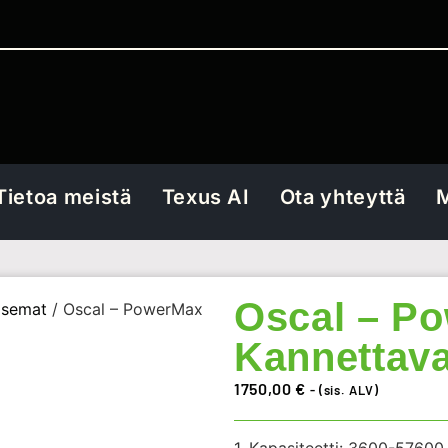
Tietoa meistä
Texus AI
Ota yhteyttä
M
Oscal – P
asemat
/ Oscal – PowerMax
Kannettava
1750,00
€
- (sis. ALV)
1. Kapasiteetti: 3600-5760