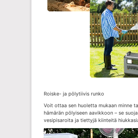
Roiske- ja pölytiivis runko
Voit ottaa sen huoletta mukaan minne t
hämärän pölyiseen aavikkoon – se suoja
vesipisaroita ja tiettyjä kiinteitä hiukk