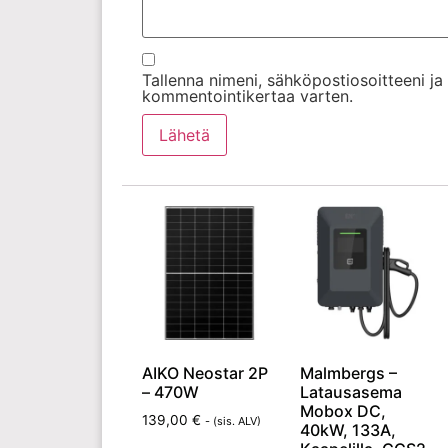
Tallenna nimeni, sähköpostiosoitteeni j
kommentointikertaa varten.
AIKO Neostar 2P
Malmbergs –
– 470W
Latausasema
Mobox DC,
139,00
€
- (sis. ALV)
40kW, 133A,