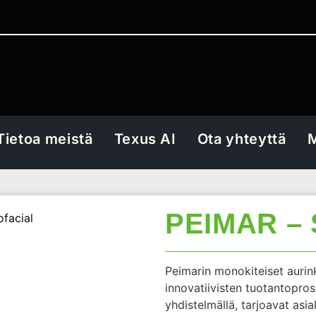
Tietoa meistä
Texus AI
Ota yhteyttä
M
PEIMAR – 
facial
Peimarin monokiteiset aurink
innovatiivisten tuotantopros
yhdistelmällä, tarjoavat asia