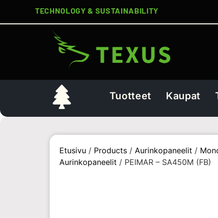
TECHNOLOGY & SUSTAINABILITY
Tuotteet
Kaupat
Etusivu
/
Products
/
Aurinkopaneelit
/
Mono
Aurinkopaneelit
/ PEIMAR – SA450M (FB)