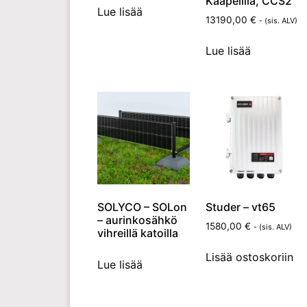
Kaapelilla, CCS2
Lue lisää
13190,00
€
- (sis. ALV)
Lue lisää
SOLYCO – SOLon
Studer – vt65
– aurinkosähkö
1580,00
€
- (sis. ALV)
vihreillä katoilla
Lisää ostoskoriin
Lue lisää