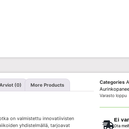
Categories
A
Arviot (0)
More Products
Aurinkopanee
Varasto loppu
otka on valmistettu innovatiivisten
Ei va
iikoiden yhdistelmällä, tarjoavat
Ota meih