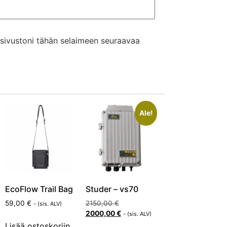
a sivustoni tähän selaimeen seuraavaa
Ale!
EcoFlow Trail Bag
Studer – vs70
59,00
€
2150,00
€
- (sis. ALV)
2000,00
€
- (sis. ALV)
Lisää ostoskoriin