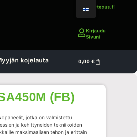
sales@texus.fi
Kirjaudu
Sivuni
yyjän kojelauta
0,00
€
SA450M (FB)
opaneelit, jotka on valmistettu
essien ja kehittyneiden tekniikoiden
kkaille maksimaalisen tehon ja erittäin