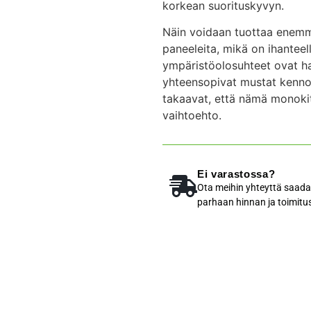
korkean suorituskyvyn.
Näin voidaan tuottaa enemm
paneeleita, mikä on ihanteell
ympäristöolosuhteet ovat ha
yhteensopivat mustat kennot
takaavat, että nämä monokit
vaihtoehto.
Ei varastossa?
Ota meihin yhteyttä saada
parhaan hinnan ja toimitu