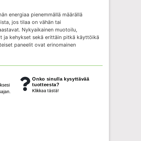
än energiaa pienemmällä määrällä
ista, jos tilaa on vähän tai
astavat. Nykyaikainen muotoilu,
 ja kehykset sekä erittäin pitkä käyttöikä
eiset paneelit ovat erinomainen
Onko sinulla kysyttävää
tuotteesta?
ksesi
Klikkaa tästä!
sajan.