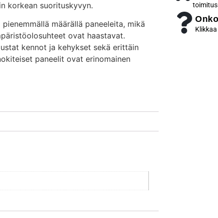
äin korkean suorituskyvyn.
toimitus
Onko
 pienemmällä määrällä paneeleita, mikä
Klikkaa
ympäristöolosuhteet ovat haastavat.
stat kennot ja kehykset sekä erittäin
okiteiset paneelit ovat erinomainen