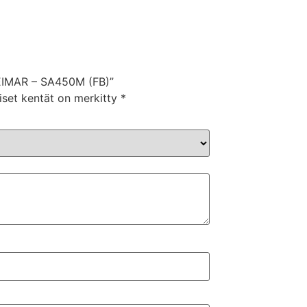
“PEIMAR – SA450M (FB)”
iset kentät on merkitty
*