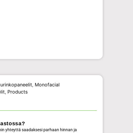
urinkopaneelit
,
Monofacial
lit
,
Products
rastossa?
in yhteyttä saadaksesi parhaan hinnan ja