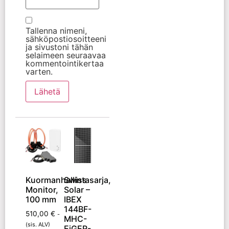
Tallenna nimeni,
sähköpostiosoitteeni
ja sivustoni tähän
selaimeen seuraavaa
kommentointikertaa
varten.
Kuormanhallintasarja,
Swiss
Monitor,
Solar –
100 mm
IBEX
144BF-
510,00
€
-
MHC-
(sis. ALV)
EiGER-