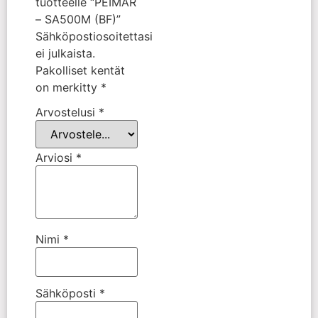
tuotteelle “PEIMAR
– SA500M (BF)”
Sähköpostiosoitettasi
ei julkaista.
Pakolliset kentät
on merkitty
*
Arvostelusi
*
Arviosi
*
Nimi
*
Sähköposti
*