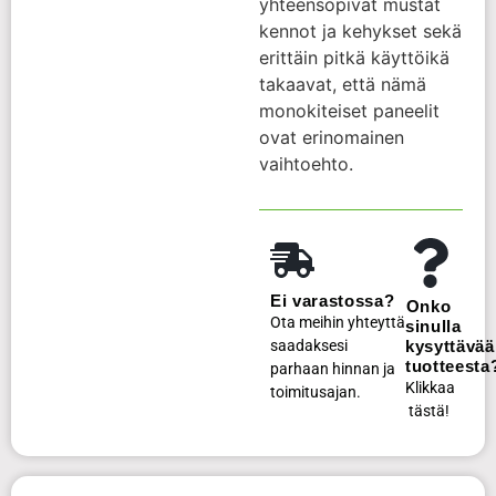
yhteensopivat mustat
kennot ja kehykset sekä
erittäin pitkä käyttöikä
takaavat, että nämä
monokiteiset paneelit
ovat erinomainen
vaihtoehto.
Ei varastossa?
Onko
Ota meihin yhteyttä
sinulla
saadaksesi
kysyttävää
tuotteesta
parhaan hinnan ja
Klikkaa
toimitusajan.
tästä!