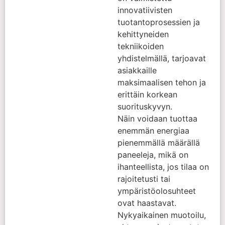
innovatiivisten
tuotantoprosessien ja
kehittyneiden
tekniikoiden
yhdistelmällä, tarjoavat
asiakkaille
maksimaalisen tehon ja
erittäin korkean
suorituskyvyn.
Näin voidaan tuottaa
enemmän energiaa
pienemmällä määrällä
paneeleja, mikä on
ihanteellista, jos tilaa on
rajoitetusti tai
ympäristöolosuhteet
ovat haastavat.
Nykyaikainen muotoilu,