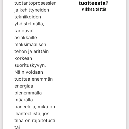
tuotantoprosessien
tuotteesta?
Klikkaa tästä!
ja kehittyneiden
tekniikoiden
yhdistelmällä,
tarjoavat
asiakkaille
maksimaalisen
tehon ja erittäin
korkean
suorituskyvyn.
Näin voidaan
tuottaa enemmän
energiaa
pienemmällä
määrällä
paneeleja, mikä on
ihanteellista, jos
tilaa on rajoitetusti
tai