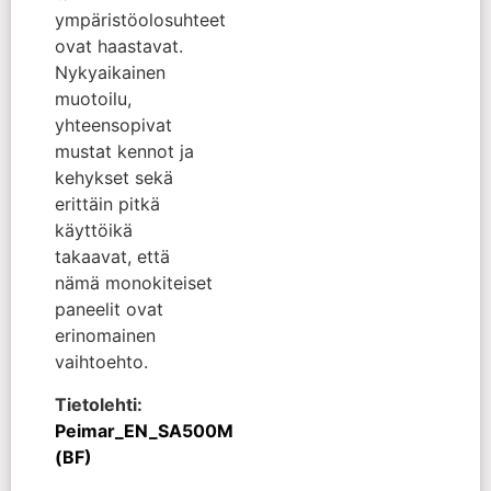
ympäristöolosuhteet
ovat haastavat.
Nykyaikainen
muotoilu,
yhteensopivat
mustat kennot ja
kehykset sekä
erittäin pitkä
käyttöikä
takaavat, että
nämä monokiteiset
paneelit ovat
erinomainen
vaihtoehto.
Tietolehti:
Peimar_EN_SA500M
(BF)