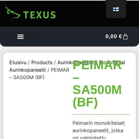
0,00
€
Tietoa meistä
Myyjän kojelauta
Ota yhteyttä
PEIMAR
Etusivu
/
Products
/
Aurinkopaneelit
/
Monofacial
Aurinkopaneelit
/ PEIMAR
–
– SA500M (BF)
SA500M
(BF)
Peimarin monokiteiset
aurinkopaneelit, jotka
on valmistettu