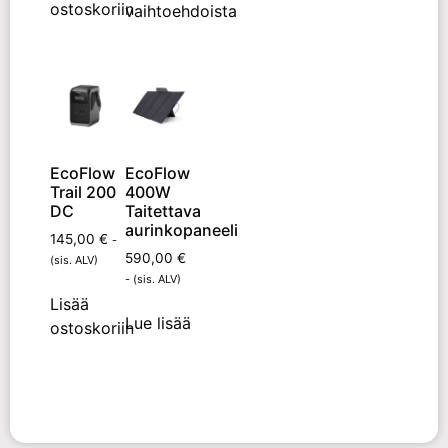
ostoskoriin
vaihtoehdoista
EcoFlow
EcoFlow
Trail 200
400W
DC
Taitettava
aurinkopaneeli
145,00
€
-
590,00
€
(sis. ALV)
- (sis. ALV)
Lisää
Lue lisää
ostoskoriin