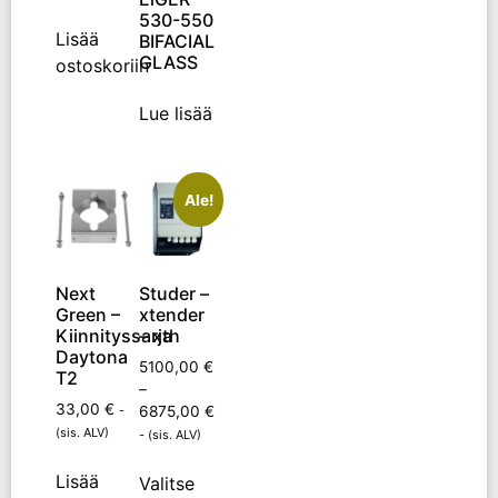
530-550
Lisää
BIFACIAL
GLASS
ostoskoriin
Lue lisää
Ale!
Next
Studer –
Green –
xtender
Kiinnityssarja
– xth
Daytona
5100,00
€
T2
–
33,00
€
-
6875,00
€
(sis. ALV)
- (sis. ALV)
Lisää
Valitse