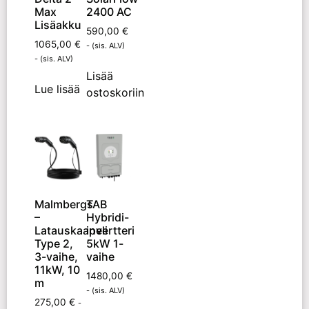
Max
2400 AC
Lisäakku
590,00
€
1065,00
€
- (sis. ALV)
- (sis. ALV)
Lisää
Lue lisää
ostoskoriin
Malmbergs
TAB
–
Hybridi-
Latauskaapeli
invertteri
Type 2,
5kW 1-
3-vaihe,
vaihe
11kW, 10
1480,00
€
m
- (sis. ALV)
275,00
€
-