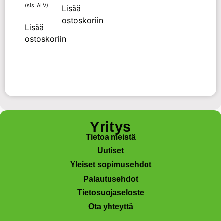
(sis. ALV)
Lisää
ostoskoriin
Lisää
ostoskoriin
Yritys
Tietoa meistä
Uutiset
Yleiset sopimusehdot
Palautusehdot
Tietosuojaseloste
Ota yhteyttä