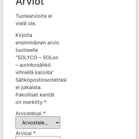
Arviot
Tuotearvioita ei
vielä ole.
Kirjoita
ensimmäinen arvio
tuotteelle
“SOLYCO – SOLon
– aurinkosähkö
vihreillä katoilla”
Sähköpostiosoitettasi
ei julkaista.
Pakolliset kentät
on merkitty
*
Arvostelusi
*
Arviosi
*