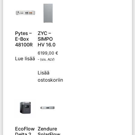
Pytes –
ZYC –
E-Box
SIMPO
48100R
HV 16.0
6199,00
€
Lue lisää
- (sis. ALV)
Lisää
ostoskoriin
EcoFlow
Zendure
Delta 2
SolarFlow