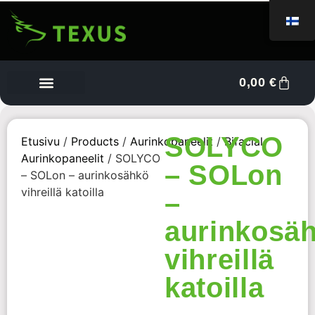
0,00
€
Tietoa meistä
Myyjän kojelauta
Ota yhteyttä
SOLYCO
Etusivu
/
Products
/
Aurinkopaneelit
/
Bifacial
Aurinkopaneelit
/ SOLYCO
– SOLon
– SOLon – aurinkosähkö
vihreillä katoilla
–
aurinkosä
vihreillä
katoilla