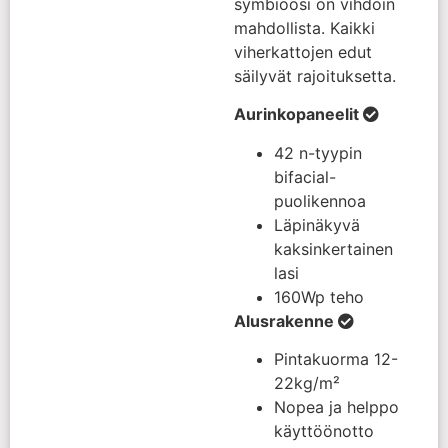
symbioosi on vihdoin
mahdollista. Kaikki
viherkattojen edut
säilyvät rajoituksetta.
Aurinkopaneelit
42 n-tyypin
bifacial-
puolikennoa
Läpinäkyvä
kaksinkertainen
lasi
160Wp teho
Alusrakenne
Pintakuorma 12-
22kg/m²
Nopea ja helppo
käyttöönotto