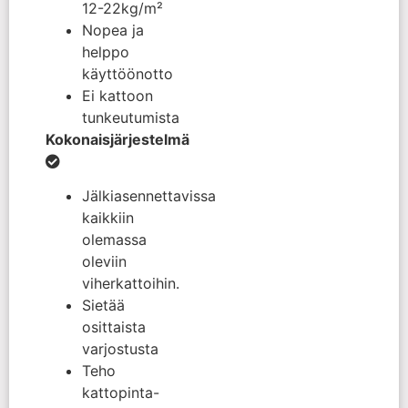
12-22kg/m²
Nopea ja
helppo
käyttöönotto
Ei kattoon
tunkeutumista
Kokonaisjärjestelmä
Jälkiasennettavissa
kaikkiin
olemassa
oleviin
viherkattoihin.
Sietää
osittaista
varjostusta
Teho
kattopinta-