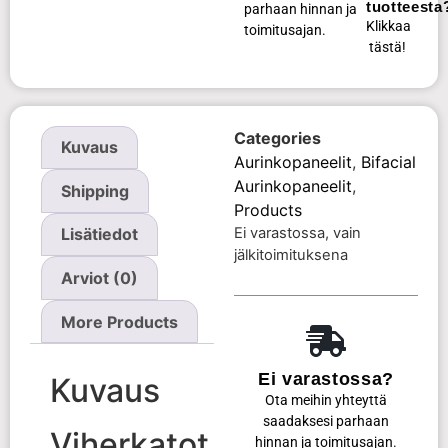
tuotteesta
parhaan hinnan ja
Klikkaa
toimitusajan.
tästä!
Categories
Kuvaus
Aurinkopaneelit
,
Bifacial
Aurinkopaneelit
,
Shipping
Products
Ei varastossa, vain
Lisätiedot
jälkitoimituksena
Arviot (0)
More Products
Ei varastossa?
Kuvaus
Ota meihin yhteyttä
saadaksesi parhaan
Viherkatot
hinnan ja toimitusajan.