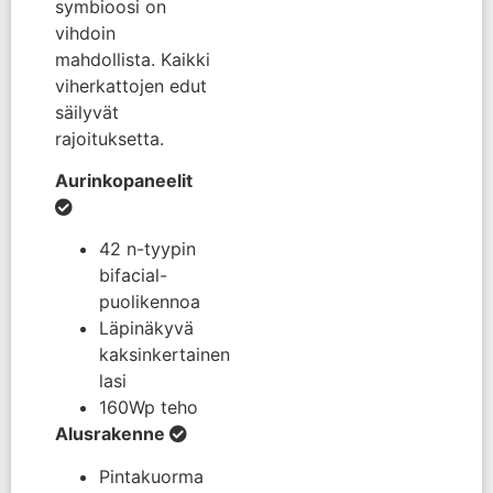
symbioosi on
vihdoin
mahdollista. Kaikki
viherkattojen edut
säilyvät
rajoituksetta.
Aurinkopaneelit
42 n-tyypin
bifacial-
puolikennoa
Läpinäkyvä
kaksinkertainen
lasi
160Wp teho
Alusrakenne
Pintakuorma