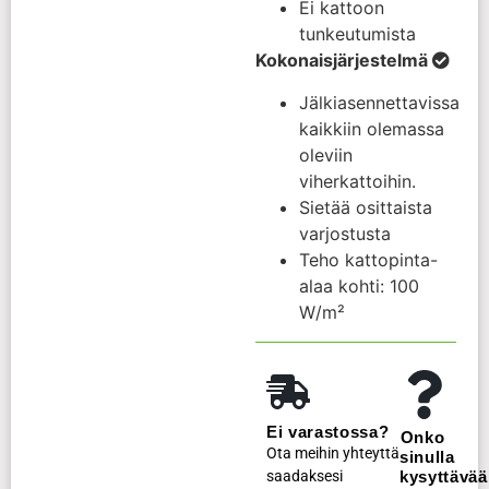
Ei kattoon
tunkeutumista
Kokonaisjärjestelmä
Jälkiasennettavissa
kaikkiin olemassa
oleviin
viherkattoihin.
Sietää osittaista
varjostusta
Teho kattopinta-
alaa kohti: 100
W/m²
Ei varastossa?
Onko
Ota meihin yhteyttä
sinulla
saadaksesi
kysyttävää