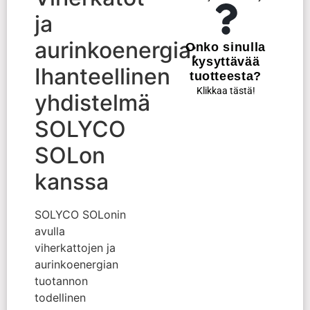
ja
aurinkoenergia:
Onko sinulla
kysyttävää
Ihanteellinen
tuotteesta?
Klikkaa tästä!
yhdistelmä
SOLYCO
SOLon
kanssa
SOLYCO SOLonin
avulla
viherkattojen ja
aurinkoenergian
tuotannon
todellinen