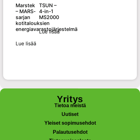
Marstek
TSUN –
– MARS-
4-in-1
sarjan
MS2000
kotitalouksien
energiavarastojärjestelmä
Lue lisää
Lue lisää
Yritys
Tietoa meistä
Uutiset
Yleiset sopimusehdot
Palautusehdot