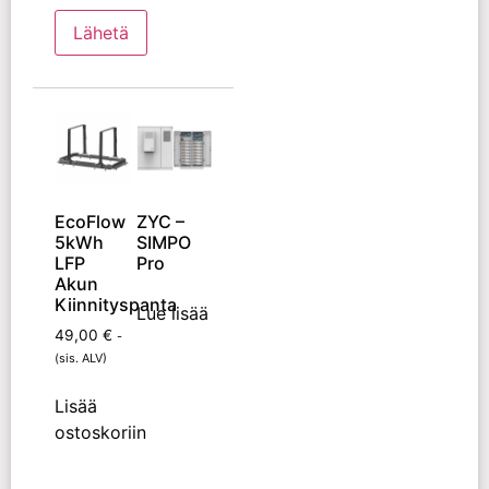
EcoFlow
ZYC –
5kWh
SIMPO
LFP
Pro
Akun
Kiinnityspanta
Lue lisää
49,00
€
-
(sis. ALV)
Lisää
ostoskoriin