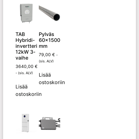
TAB
Pylväs
Hybridi-
60×1500
invertteri
mm
12kW 3-
79,00
€
-
vaihe
(sis. ALV)
3640,00
€
- (sis. ALV)
Lisää
ostoskoriin
Lisää
ostoskoriin