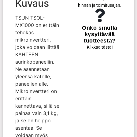
Kuvaus
hinnan ja toimitusajan.
TSUN TSOL-
MX1000 on erittäin
Onko sinulla
tehokas
kysyttävää
mikroinvertteri,
tuotteesta?
joka voidaan liittää
Klikkaa tästä!
KAHTEEN
aurinkopaneeliin.
Ne asennetaan
yleensä katolle,
paneelien alle.
Mikroinvertteri on
erittäin
kannettava, sillä se
painaa vain 3,1 kg,
ja se on helppo
asentaa. Se
voidaan myös