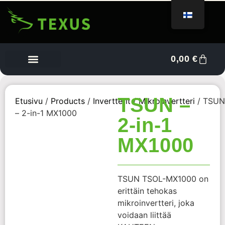
0,00
€
Tietoa meistä
Myyjän kojelauta
Ota yhteyttä
TSUN –
Etusivu
/
Products
/
Invertterit
/
Mikroinvertteri
/ TSUN
– 2-in-1 MX1000
2-in-1
MX1000
TSUN TSOL-MX1000 on
erittäin tehokas
mikroinvertteri, joka
voidaan liittää