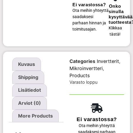
Ei varastossa?
Onko
Ota meihin yhteyttä
sinulla
saadaksesi
kysyttävää
tuotteesta
parhaan hinnan ja
Klikkaa
toimitusajan.
tästä!
Categories
Invertterit
,
Kuvaus
Mikroinvertteri
,
Products
Shipping
Varasto loppu
Lisätiedot
Arviot (0)
More Products
Ei varastossa?
Ota meihin yhteyttä
saadaksesi parhaan