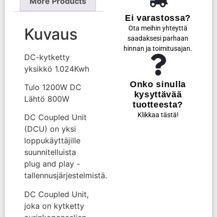
More Products
Ei varastossa?
Ota meihin yhteyttä
Kuvaus
saadaksesi parhaan
hinnan ja toimitusajan.
DC-kytketty
yksikkö 1.024Kwh
Onko sinulla
Tulo 1200W DC
kysyttävää
Lähtö 800W
tuotteesta?
Klikkaa tästä!
DC Coupled Unit
(DCU) on yksi
loppukäyttäjille
suunnitelluista
plug and play -
tallennusjärjestelmistä.
DC Coupled Unit,
joka on kytketty