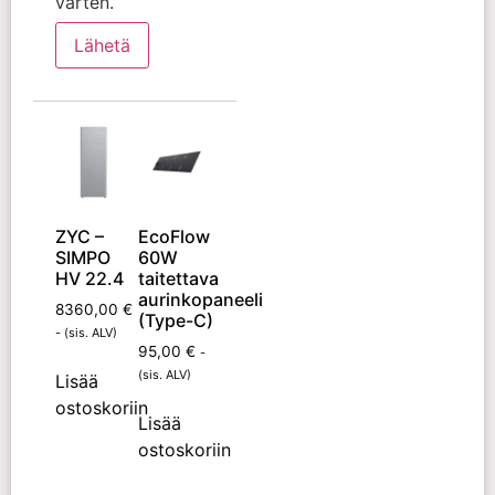
varten.
ZYC –
EcoFlow
SIMPO
60W
HV 22.4
taitettava
aurinkopaneeli
8360,00
€
(Type-C)
- (sis. ALV)
95,00
€
-
(sis. ALV)
Lisää
ostoskoriin
Lisää
ostoskoriin