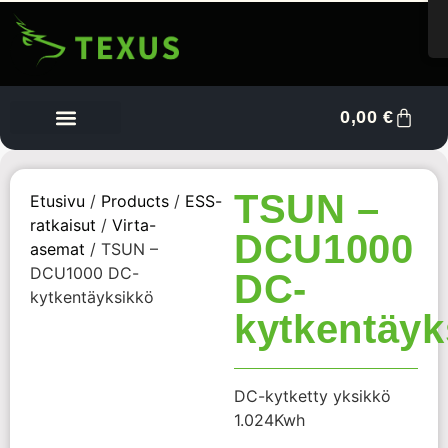
0,00
€
Tietoa meistä
Myyjän kojelauta
Ota yhteyttä
TSUN –
Etusivu
/
Products
/
ESS-
ratkaisut
/
Virta-
DCU1000
asemat
/ TSUN –
DCU1000 DC-
DC-
kytkentäyksikkö
kytkentäyk
DC-kytketty yksikkö
1.024Kwh