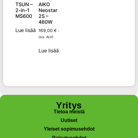
TSUN –
AIKO
2-in-1
Neostar
MS600
2S –
460W
Lue lisää
169,00
€
-
(sis. ALV)
Lue lisää
Yritys
Tietoa meistä
Uutiset
Yleiset sopimusehdot
Palautusehdot