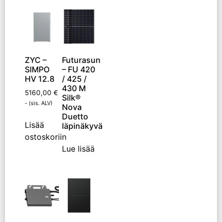
ZYC –
Futurasun
SIMPO
– FU 420
HV 12.8
/ 425 /
430 M
5160,00
€
Silk®
- (sis. ALV)
Nova
Duetto
Lisää
läpinäkyvä
ostoskoriin
Lue lisää