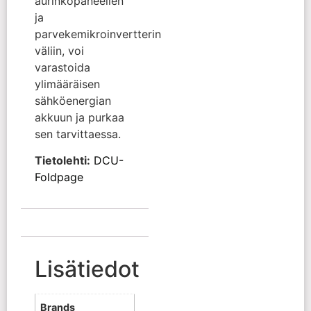
aurinkopaneelien
ja
parvekemikroinvertterin
väliin, voi
varastoida
ylimääräisen
sähköenergian
akkuun ja purkaa
sen tarvittaessa.
Tietolehti:
DCU-
Foldpage
Lisätiedot
Brands