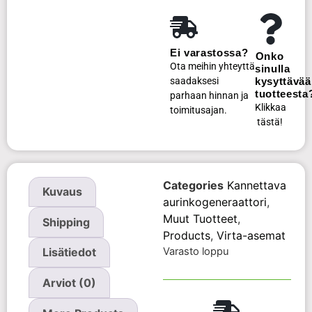
Ei varastossa?
Onko
Ota meihin yhteyttä
sinulla
saadaksesi
kysyttävää
tuotteesta
parhaan hinnan ja
Klikkaa
toimitusajan.
tästä!
Categories
Kannettava
Kuvaus
aurinkogeneraattori
,
Muut Tuotteet
,
Shipping
Products
,
Virta-asemat
Varasto loppu
Lisätiedot
Arviot (0)