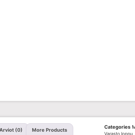
Categories
M
Arviot (0)
More Products
Varasto loppu