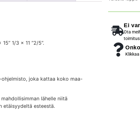
Ei va
Ota meih
toimitus
 15” 1/3 x 11 ”2/5”.
Onko
Klikkaa
hjelmisto, joka kattaa koko maa-
 mahdollisimman lähelle niitä
n etäisyydeltä esteestä.