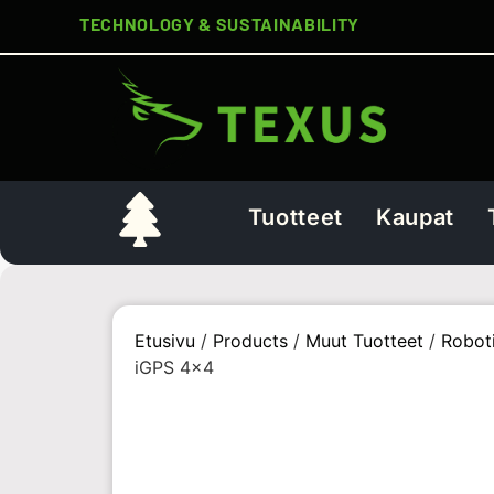
TECHNOLOGY & SUSTAINABILITY
Tuotteet
Kaupat
Etusivu
/
Products
/
Muut Tuotteet
/
Roboti
iGPS 4×4