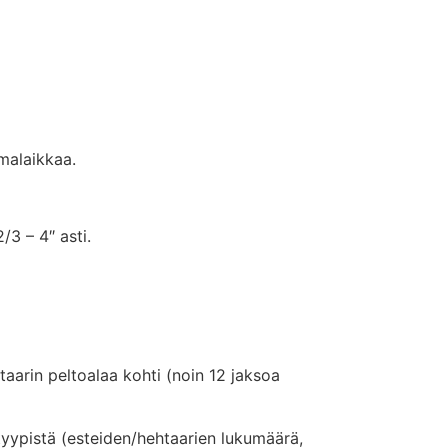
malaikkaa.
/3 – 4″ asti.
taarin peltoalaa kohti (noin 12 jaksoa
 tyypistä (esteiden/hehtaarien lukumäärä,