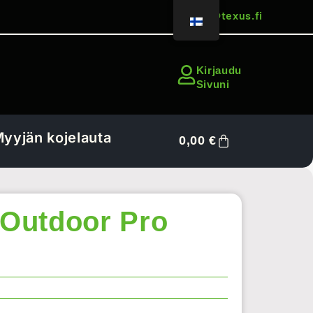
sales@texus.fi
Kirjaudu
Sivuni
yyjän kojelauta
0,00
€
– Outdoor Pro