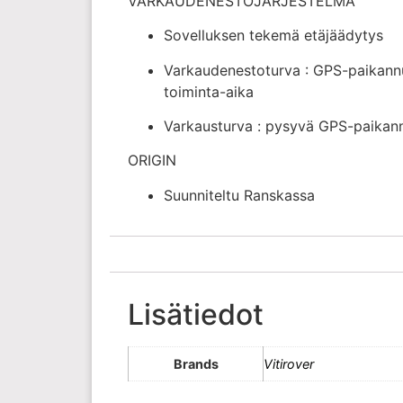
VARKAUDENESTOJÄRJESTELMÄ
Sovelluksen tekemä etäjäädytys
Varkaudenestoturva : GPS-paikannu
toiminta-aika
Varkausturva : pysyvä GPS-paika
ORIGIN​
Suunniteltu Ranskassa
Lisätiedot
Brands
Vitirover