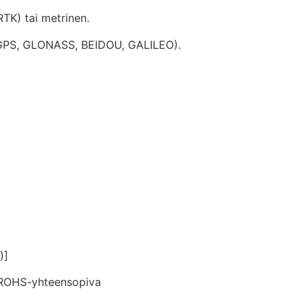
RTK) tai metrinen.
(GPS, GLONASS, BEIDOU, GALILEO).
)]
 ROHS-yhteensopiva