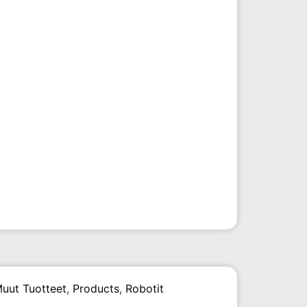
uut Tuotteet
,
Products
,
Robotit