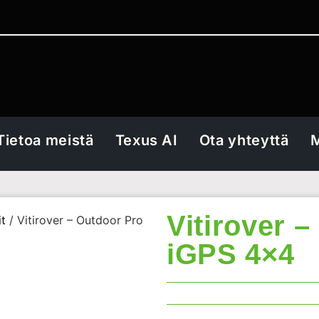
Tietoa meistä
Texus AI
Ota yhteyttä
M
Vitirover 
t
/ Vitirover – Outdoor Pro
iGPS 4×4