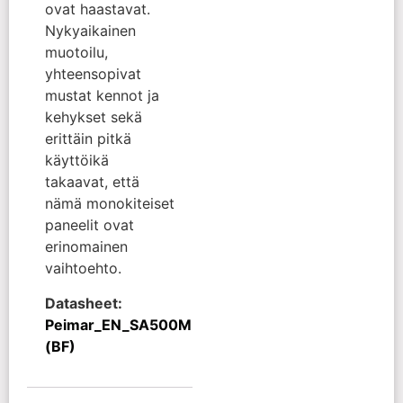
ovat haastavat.
Nykyaikainen
muotoilu,
yhteensopivat
mustat kennot ja
kehykset sekä
erittäin pitkä
käyttöikä
takaavat, että
nämä monokiteiset
paneelit ovat
erinomainen
vaihtoehto.
Datasheet:
Peimar_EN_SA500M
(BF)