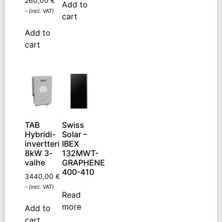
260,00
€
Add to
- (incl. VAT)
cart
Add to
cart
TAB
Swiss
Hybridi-
Solar –
invertteri
IBEX
8kW 3-
132MWT-
vaihe
GRAPHENE
400-410
3440,00
€
- (incl. VAT)
Read
more
Add to
cart