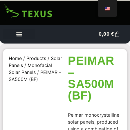
0,00
€
Vendor Dashboard
PEIMAR
Home
/
Products
/
Solar
Panels
/
Monofacial
–
Solar Panels
/ PEIMAR –
SA500M (BF)
SA500M
(BF)
Peimar monocrystalline
solar panels, produced
using a combination of