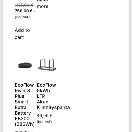
1125,00
€
more
750,00
€
-
(incl. VAT)
Add to
cart
EcoFlow
EcoFlow
River 3
5kWh
Plus
LFP
Smart
Akun
Extra
Kiinnityspanta
Battery
49,00
€
-
EB300
(incl. VAT)
(286Wh)