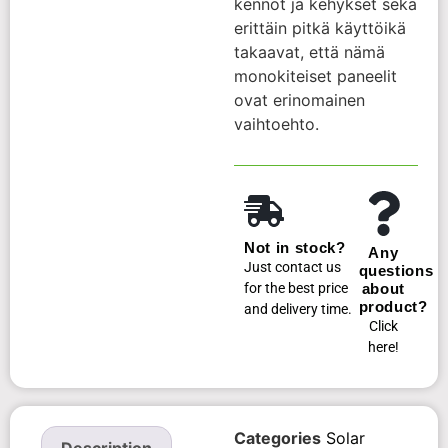
kennot ja kehykset sekä
erittäin pitkä käyttöikä
takaavat, että nämä
monokiteiset paneelit
ovat erinomainen
vaihtoehto.
Not in stock?
Any
Just contact us
questions
for the best price
about
product?
and delivery time.
Click
here!
Categories
Solar