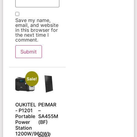
Save my name,
email, and website
in this browser for
the next time I
comment.
Sale!
OUKITEL
PEIMAR
- P1201
–
Portable
SA455M
Power
(BF)
Station
1200W/960Wh
Read