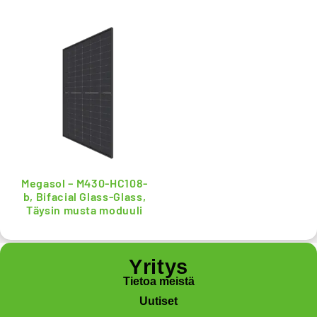
Megasol – M430-HC108-
b, Bifacial Glass-Glass,
Täysin musta moduuli
Yritys
Tietoa meistä
Uutiset