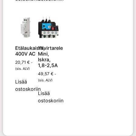
Etälaukaisin,
Ylivirtarele
400V AC
Mini,
Iskra,
20,71
€
-
1,8-2,5A
(sis. ALV)
49,57
€
-
(sis. ALV)
Lisää
ostoskoriin
Lisää
ostoskoriin