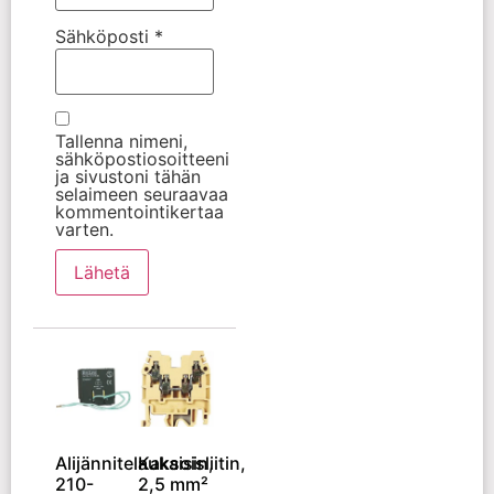
Sähköposti
*
Tallenna nimeni,
sähköpostiosoitteeni
ja sivustoni tähän
selaimeen seuraavaa
kommentointikertaa
varten.
Alijännitelaukaisin,
Kaksoisliitin,
210-
2,5 mm²