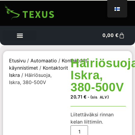
0,00
€
Tietoa meistä
Myyjän kojelauta
Ota yhteyttä
Häiriösuoj
Etusivu
/
Automaatio
/
Kontaktorit,
käynnistimet
/
Kontaktorit
Iskra,
Iskra
/ Häiriösuoja,
Iskra, 380-500V
380-500V
20,71
€
- (sis. ALV)
Liitettäväksi rinnan
kelan liittimiin.