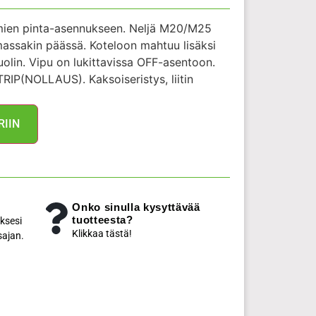
mien pinta-asennukseen. Neljä M20/M25
mmassakin päässä. Koteloon mahtuu lisäksi
olin. Vipu on lukittavissa OFF-asentoon.
IP(NOLLAUS). Kaksoiseristys, liitin
RIIN
Onko sinulla kysyttävää
tuotteesta?
ksesi
Klikkaa tästä!
sajan.