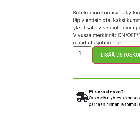
Kotelo moottorinsuojakytki
läpivientiaihiota, kaksi ku
yksi lisätarvike molemmin pu
Vivussa merkinnät ON/OFF/TR
maadoitusjohtimelle.
LISÄÄ OSTOSKO
Ei varastossa?
Ota meihin yhteyttä saada
parhaan hinnan ja toimitu