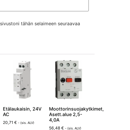
a sivustoni tähän selaimeen seuraavaa
Etälaukaisin, 24V
Moottorinsuojakytkimet,
AC
Asett.alue 2,5-
4,0A
20,71
€
- (sis. ALV)
56,48
€
- (sis. ALV)