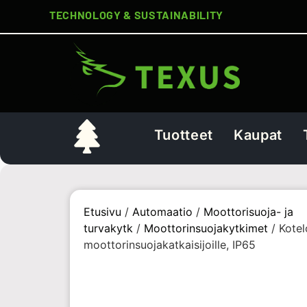
TECHNOLOGY & SUSTAINABILITY
Tuotteet
Kaupat
Etusivu
/
Automaatio
/
Moottorisuoja- ja
turvakytk
/
Moottorinsuojakytkimet
/ Kotel
moottorinsuojakatkaisijoille, IP65