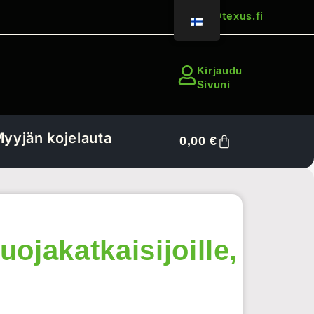
sales@texus.fi
Kirjaudu
Sivuni
yyjän kojelauta
0,00
€
ojakatkaisijoille,