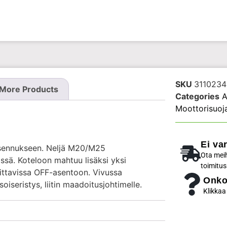
SKU
3110234
More Products
Categories
A
Moottorisuoja
Ei va
asennukseen. Neljä M20/M25
Ota meih
ssä. Koteloon mahtuu lisäksi yksi
toimitus
kittavissa OFF-asentoon. Vivussa
Onko
eristys, liitin maadoitusjohtimelle.
Klikkaa