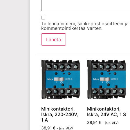
Tallenna nimeni, sähköpostiosoitteeni j
kommentointikertaa varten.
Minikontaktori,
Minikontaktori,
Iskra, 220-240V,
Iskra, 24V AC, 1 S
1 A
38,91
€
- (sis. ALV)
38,91
€
- (sis. ALV)