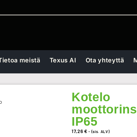
Tietoa meistä
Texus AI
Ota yhteyttä
M
Kotelo
o
moottorinsu
IP65
17,26
€
- (sis. ALV)