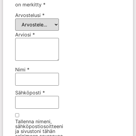
on merkitty
*
Arvostelusi
*
Arviosi
*
Nimi
*
Sähköposti
*
Tallenna nimeni,
sähköpostiosoitteeni
ja sivustoni tähän
selaimeen seuraavaa