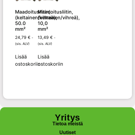
Maadoitusliitin,
Maadoitusliitin,
(keltainen/vihreä),
(keltainen/vihreä),
50.0
10,0
mm²
mm²
24,79
€
13,49
€
-
-
(sis. ALV)
(sis. ALV)
Lisää
Lisää
ostoskoriin
ostoskoriin
Yritys
Tietoa meistä
Uutiset