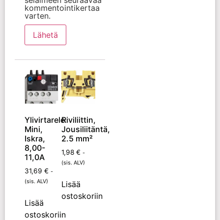
kommentointikertaa
varten.
Ylivirtarele
Riviliittin,
Mini,
Jousiliitäntä,
Iskra,
2.5 mm²
8,00-
1,98
€
-
11,0A
(sis. ALV)
31,69
€
-
(sis. ALV)
Lisää
ostoskoriin
Lisää
ostoskoriin