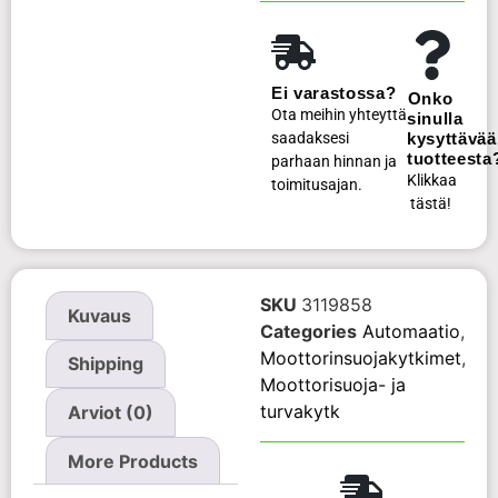
Ei varastossa?
Onko
Ota meihin yhteyttä
sinulla
saadaksesi
kysyttävää
tuotteesta
parhaan hinnan ja
Klikkaa
toimitusajan.
tästä!
SKU
3119858
Kuvaus
Categories
Automaatio
,
Moottorinsuojakytkimet
,
Shipping
Moottorisuoja- ja
turvakytk
Arviot (0)
More Products