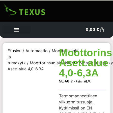
0,00
€
Tietoa meistä
Myyjän kojelauta
Ota yhteyttä
Moottorins
Etusivu
/
Automaatio
/
Moottorisuoja-
ja
Asett.alue
turvakytk
/
Moottorinsuojakytkimet
/ Moottorinsuojaky
Asett.alue 4,0-6,3A
4,0-6,3A
56,48
€
- (sis. ALV)
Termomagneettinen
ylikuormitussuoja.
Kytkimissä on EN