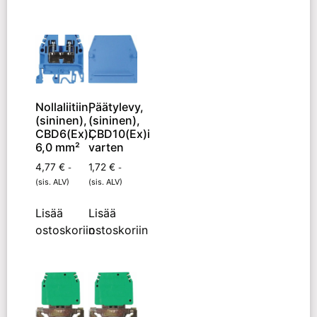
Nollaliitiin,
Päätylevy,
(sininen),
(sininen),
CBD6(Ex)i,
CBD10(Ex)i
6,0 mm²
varten
4,77
€
1,72
€
-
-
(sis. ALV)
(sis. ALV)
Lisää
Lisää
ostoskoriin
ostoskoriin