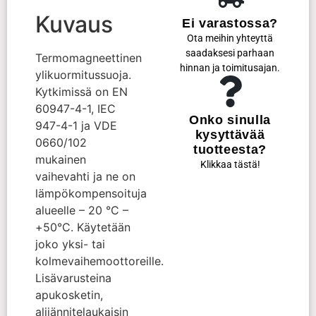
Kuvaus
Ei varastossa?
Ota meihin yhteyttä
saadaksesi parhaan
Termomagneettinen
hinnan ja toimitusajan.
ylikuormitussuoja.
Kytkimissä on EN
60947-4-1, IEC
Onko sinulla
947-4-1 ja VDE
kysyttävää
0660/102
tuotteesta?
mukainen
Klikkaa tästä!
vaihevahti ja ne on
lämpökompensoituja
alueelle – 20 °C –
+50°C. Käytetään
joko yksi- tai
kolmevaihemoottoreille.
Lisävarusteina
apukosketin,
alijännitelaukaisin