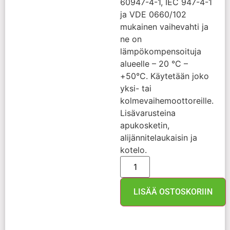
60947-4-1, IEC 947-4-1
ja VDE 0660/102
mukainen vaihevahti ja
ne on
lämpökompensoituja
alueelle – 20 °C –
+50°C. Käytetään joko
yksi- tai
kolmevaihemoottoreille.
Lisävarusteina
apukosketin,
alijännitelaukaisin ja
kotelo.
LISÄÄ OSTOSKORIIN