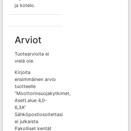
ja kotelo.
Arviot
Tuotearvioita ei
vielä ole.
Kirjoita
ensimmäinen arvio
tuotteelle
“Moottorinsuojakytkimet,
Asett.alue 4,0-
6,3A”
Sähköpostiosoitettasi
ei julkaista.
Pakolliset kentät