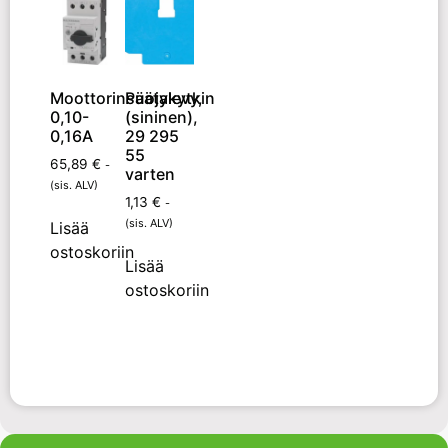
Moottorinsuojakytkin
Päätylevy,
0,10-
(sininen),
0,16A
29 295
55
65,89
€
-
varten
(sis. ALV)
1,13
€
-
(sis. ALV)
Lisää
ostoskoriin
Lisää
ostoskoriin