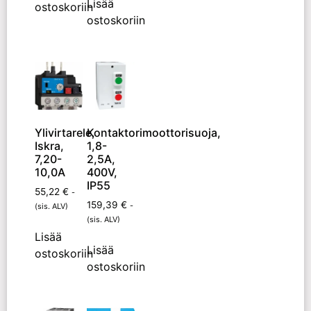
Lisää
ostoskoriin
ostoskoriin
Ylivirtarele,
Kontaktorimoottorisuoja,
Iskra,
1,8-
7,20-
2,5A,
10,0A
400V,
IP55
55,22
€
-
159,39
€
-
(sis. ALV)
(sis. ALV)
Lisää
Lisää
ostoskoriin
ostoskoriin