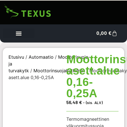
0,00
€
Tietoa meistä
Myyjän kojelauta
Ota yhteyttä
Moottorins
Etusivu
/
Automaatio
/
Moottorisuoja-
ja
asett.alue
turvakytk
/
Moottorinsuojakytkimet
/ Moottorinsuojaky
asett.alue 0,16-0,25A
0,16-
0,25A
56,48
€
- (sis. ALV)
Termomagneettinen
ylikuormitussuoja.