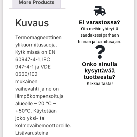
More Products
Kuvaus
Ei varastossa?
Ota meihin yhteyttä
saadaksesi parhaan
Termomagneettinen
hinnan ja toimitusajan.
ylikuormitussuoja.
Kytkimissä on EN
60947-4-1, IEC
Onko sinulla
947-4-1 ja VDE
kysyttävää
0660/102
tuotteesta?
mukainen
Klikkaa tästä!
vaihevahti ja ne on
lämpökompensoituja
alueelle – 20 °C –
+50°C. Käytetään
joko yksi- tai
kolmevaihemoottoreille.
Lisävarusteina