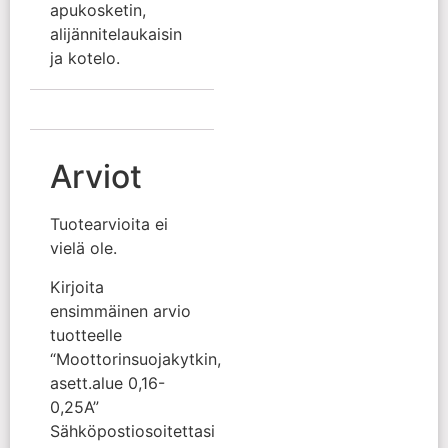
apukosketin,
alijännitelaukaisin
ja kotelo.
Arviot
Tuotearvioita ei
vielä ole.
Kirjoita
ensimmäinen arvio
tuotteelle
“Moottorinsuojakytkin,
asett.alue 0,16-
0,25A”
Sähköpostiosoitettasi