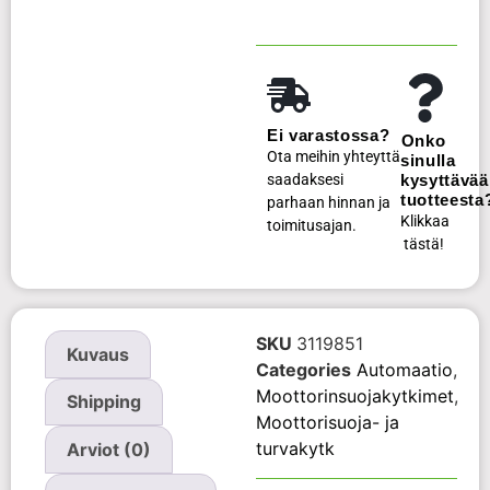
Ei varastossa?
Onko
Ota meihin yhteyttä
sinulla
saadaksesi
kysyttävää
tuotteesta
parhaan hinnan ja
Klikkaa
toimitusajan.
tästä!
SKU
3119851
Kuvaus
Categories
Automaatio
,
Moottorinsuojakytkimet
,
Shipping
Moottorisuoja- ja
turvakytk
Arviot (0)