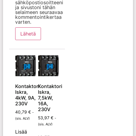
sähköpostiosoitteeni
ja sivustoni tähän
selaimeen seuraavaa
kommentointikertaa
varten.
Kontaktori
Kontaktori
Iskra,
Iskra,
4kW, 9A,
7,5kW,
230V
16A,
230V
40,79
€
-
53,97
€
-
(sis. ALV)
(sis. ALV)
Lisää