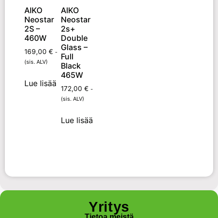
AIKO
AIKO
Neostar
Neostar
2S –
2s+
460W
Double
Glass –
169,00
€
-
Full
(sis. ALV)
Black
465W
Lue lisää
172,00
€
-
(sis. ALV)
Lue lisää
Yritys
Tietoa meistä