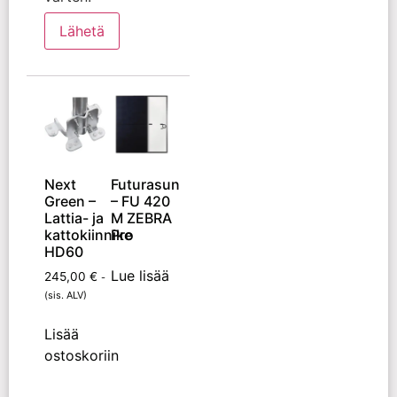
Next
Futurasun
Green –
– FU 420
Lattia- ja
M ZEBRA
kattokiinnike
Pro
HD60
Lue lisää
245,00
€
-
(sis. ALV)
Lisää
ostoskoriin