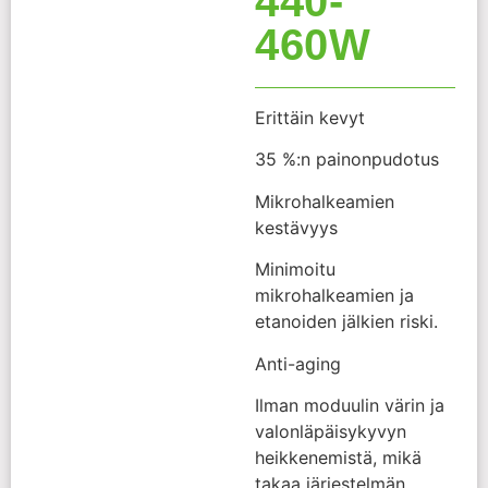
440-
460W
Erittäin kevyt
35 %:n painonpudotus
Mikrohalkeamien
kestävyys
Minimoitu
mikrohalkeamien ja
etanoiden jälkien riski.
Anti-aging
Ilman moduulin värin ja
valonläpäisykyvyn
heikkenemistä, mikä
takaa järjestelmän