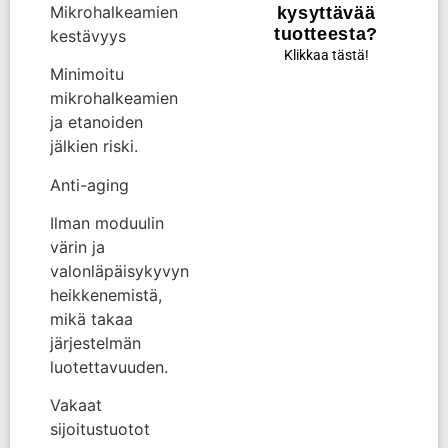
Mikrohalkeamien
kysyttävää
tuotteesta?
kestävyys
Klikkaa tästä!
Minimoitu
mikrohalkeamien
ja etanoiden
jälkien riski.
Anti-aging
Ilman moduulin
värin ja
valonläpäisykyvyn
heikkenemistä,
mikä takaa
järjestelmän
luotettavuuden.
Vakaat
sijoitustuotot