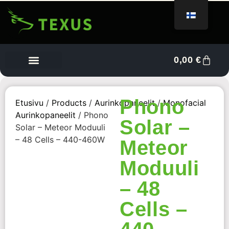
0,00
€
Tietoa meistä
Myyjän kojelauta
Ota yhteyttä
Phono
Etusivu
/
Products
/
Aurinkopaneelit
/
Monofacial
Aurinkopaneelit
/ Phono
Solar –
Solar – Meteor Moduuli
– 48 Cells – 440-460W
Meteor
Moduuli
– 48
Cells –