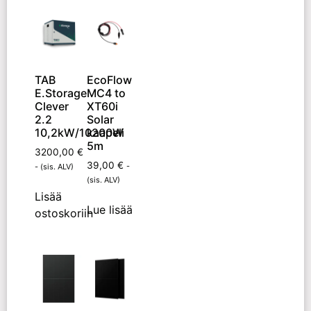
TAB
EcoFlow
E.Storage
MC4 to
Clever
XT60i
2.2
Solar
10,2kW/10200W
kaapeli
5m
3200,00
€
39,00
€
-
- (sis. ALV)
(sis. ALV)
Lisää
Lue lisää
ostoskoriin