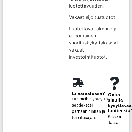
luotettavuuden.
Vakaat sijoitustuotot
Luotettava rakenne ja
erinomainen
suorituskyky takaavat
vakaat
investointituotot.
Ei varastossa?
Onko
Ota meihin yhteyttä
sinulla
saadaksesi
kysyttävää
tuotteesta
parhaan hinnan ja
Klikkaa
toimitusajan.
tästä!