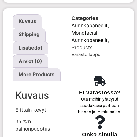
Categories
Kuvaus
Aurinkopaneelit
,
Monofacial
Shipping
Aurinkopaneelit
,
Products
Lisätiedot
Varasto loppu
Arviot (0)
More Products
Kuvaus
Ei varastossa?
Ota meihin yhteyttä
saadaksesi parhaan
Erittäin kevyt
hinnan ja toimitusajan.
35 %:n
painonpudotus
Onko sinulla