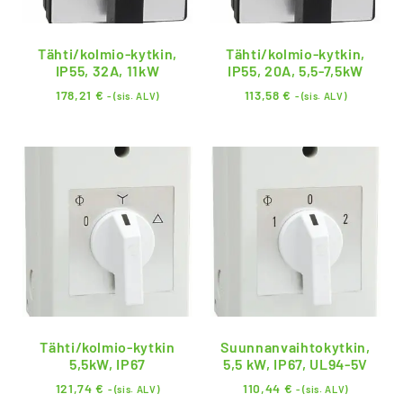
Tähti/kolmio-kytkin,
Tähti/kolmio-kytkin,
IP55, 32A, 11kW
IP55, 20A, 5,5-7,5kW
178,21
€
113,58
€
- (sis. ALV)
- (sis. ALV)
Tähti/kolmio-kytkin
Suunnanvaihtokytkin,
5,5kW, IP67
5,5 kW, IP67, UL94-5V
121,74
€
110,44
€
- (sis. ALV)
- (sis. ALV)