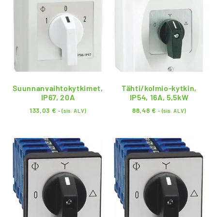
Suunnanvaihtokytkimet,
Tähti/kolmio-kytkin,
IP67, 20A
IP54, 16A, 5,5kW
133,03
€
88,48
€
- (sis. ALV)
- (sis. ALV)