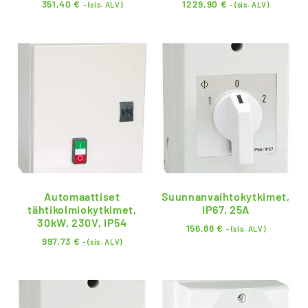
351,40
€
1229,90
€
- (sis. ALV)
- (sis. ALV)
Automaattiset
Suunnanvaihtokytkimet,
tähtikolmiokytkimet,
IP67, 25A
30kW, 230V, IP54
156,88
€
- (sis. ALV)
997,73
€
- (sis. ALV)