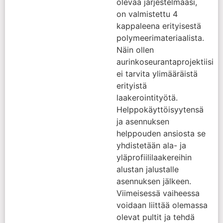
olevaa järjestelmääsi,
on valmistettu 4
kappaleena erityisestä
polymeerimateriaalista.
Näin ollen
aurinkoseurantaprojektiisi
ei tarvita ylimääräistä
erityistä
laakerointityötä.
Helppokäyttöisyytensä
ja asennuksen
helppouden ansiosta se
yhdistetään ala- ja
yläprofiililaakereihin
alustan jalustalle
asennuksen jälkeen.
Viimeisessä vaiheessa
voidaan liittää olemassa
olevat pultit ja tehdä