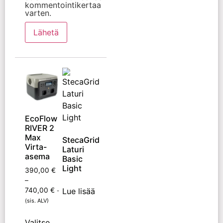
kommentointikertaa
varten.
EcoFlow
RIVER 2
Max
StecaGrid
Virta-
Laturi
asema
Basic
Light
390,00
€
–
Lue lisää
740,00
€
-
(sis. ALV)
Valitse