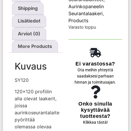
Aurinkopaneelin
Shipping
Seurantalaakeri
,
Products
Lisätiedot
Varasto loppu
Arviot (0)
More Products
Kuvaus
Ei varastossa?
Ota meihin yhteyttä
saadaksesi parhaan
SY120
hinnan ja toimitusajan.
120×120 profiilin
alla olevat laakerit,
Onko sinulla
joissa
kysyttävää
aurinkoseurantalaite
tuotteesta?
pyörittää
Klikkaa tästä!
olemassa olevaa