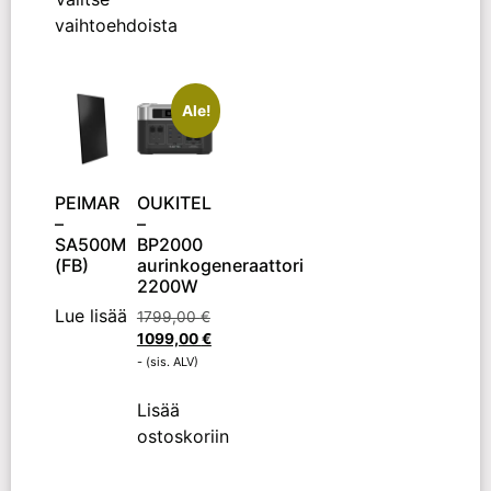
vaihtoehdoista
Ale!
PEIMAR
OUKITEL
–
–
SA500M
BP2000
(FB)
aurinkogeneraattori
2200W
Lue lisää
1799,00
€
1099,00
€
- (sis. ALV)
Lisää
ostoskoriin