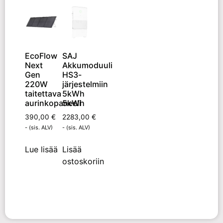
EcoFlow
SAJ
Next
Akkumoduuli
Gen
HS3-
220W
järjestelmiin
taitettava
5kWh
aurinkopaneeli
5kWh
390,00
€
2283,00
€
- (sis. ALV)
- (sis. ALV)
Lue lisää
Lisää
ostoskoriin