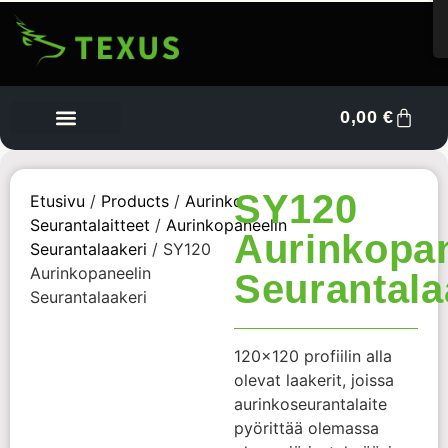
0,00
€
Tietoa meistä
Myyjän kojelauta
Ota yhteyttä
SY120
Etusivu
/
Products
/
Aurinko
Seurantalaitteet
/
Aurinkopaneelin
Aurinkopan
Seurantalaakeri
/ SY120
Aurinkopaneelin
Seurantala
Seurantalaakeri
120×120 profiilin alla
olevat laakerit, joissa
aurinkoseurantalaite
pyörittää olemassa