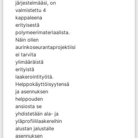
järjestelmääsi, on
valmistettu 4
kappaleena
erityisestä
polymeerimateriaalista.
Näin ollen
aurinkoseurantaprojektiisi
ei tarvita
ylimääräistä
erityistä
laakerointityötä.
Helppokäyttöisyytensä
ja asennuksen
helppouden
ansiosta se
yhdistetään ala- ja
yläprofiililaakereihin
alustan jalustalle
asennuksen