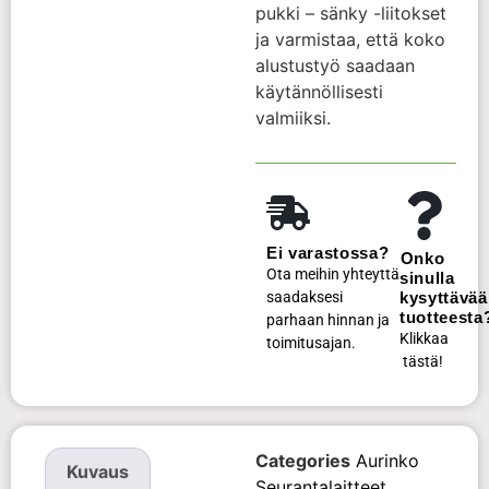
pukki – sänky -liitokset
ja varmistaa, että koko
alustustyö saadaan
käytännöllisesti
valmiiksi.
Ei varastossa?
Onko
Ota meihin yhteyttä
sinulla
saadaksesi
kysyttävää
tuotteesta
parhaan hinnan ja
Klikkaa
toimitusajan.
tästä!
Categories
Aurinko
Kuvaus
Seurantalaitteet
,