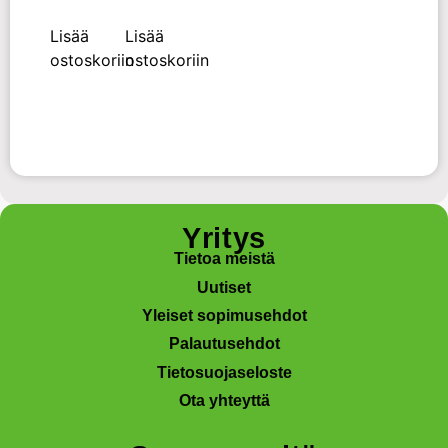
Lisää
Lisää
ostoskoriin
ostoskoriin
Yritys
Tietoa meistä
Uutiset
Yleiset sopimusehdot
Palautusehdot
Tietosuojaseloste
Ota yhteyttä