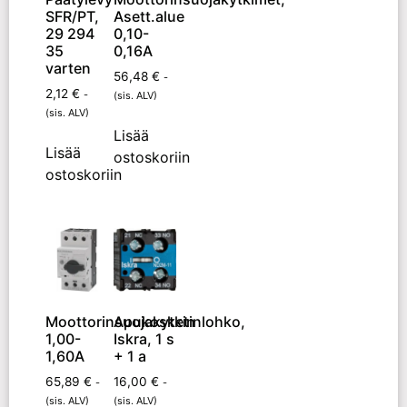
SFR/PT,
Asett.alue
29 294
0,10-
35
0,16A
varten
56,48
€
-
2,12
€
-
(sis. ALV)
(sis. ALV)
Lisää
Lisää
ostoskoriin
ostoskoriin
Moottorinsuojakytkin
Apukosketinlohko,
1,00-
Iskra, 1 s
1,60A
+ 1 a
65,89
€
16,00
€
-
-
(sis. ALV)
(sis. ALV)