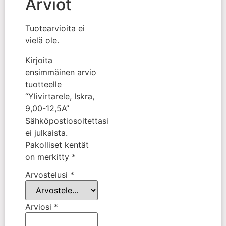
Arviot
Tuotearvioita ei
vielä ole.
Kirjoita
ensimmäinen arvio
tuotteelle
“Ylivirtarele, Iskra,
9,00-12,5A”
Sähköpostiosoitettasi
ei julkaista.
Pakolliset kentät
on merkitty
*
Arvostelusi
*
Arviosi
*