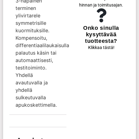
3-napainen
hinnan ja toimitusajan.
terminen
ylivirtarele
symmetrisille
Onko sinulla
kuormituksille.
kysyttävää
Kompensoitu,
tuotteesta?
differentiaalilaukaisulla
Klikkaa tästä!
palautus käsin tai
automaattisesti,
testitoiminto.
Yhdellä
avautuvalla ja
yhdellä
sulkeutuvalla
apukoskettimella.