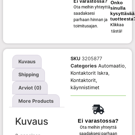
Ei varastossa?
Onko
Ota meihin yhteyttä
sinulla
saadaksesi
kysyttävää
tuotteesta
parhaan hinnan ja
Klikkaa
toimitusajan.
tästä!
SKU
3205877
Kuvaus
Categories
Automaatio
,
Kontaktorit Iskra
,
Shipping
Kontaktorit,
käynnistimet
Arviot (0)
More Products
Kuvaus
Ei varastossa?
Ota meihin yhteyttä
saadaksesi parhaan