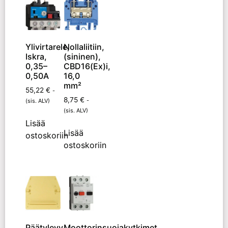
Ylivirtarele,
Nollaliitiin,
Iskra,
(sininen),
0,35–
CBD16(Ex)i,
0,50A
16,0
mm²
55,22
€
-
8,75
€
-
(sis. ALV)
(sis. ALV)
Lisää
Lisää
ostoskoriin
ostoskoriin
Päätylevy
Moottorinsuojakytkimet,