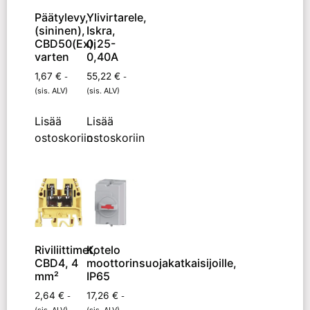
Päätylevy,
Ylivirtarele,
(sininen),
Iskra,
CBD50(Ex)i
0,25-
varten
0,40A
1,67
€
55,22
€
-
-
(sis. ALV)
(sis. ALV)
Lisää
Lisää
ostoskoriin
ostoskoriin
Riviliittimet,
Kotelo
CBD4, 4
moottorinsuojakatkaisijoille,
mm²
IP65
2,64
€
17,26
€
-
-
(sis. ALV)
(sis. ALV)