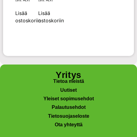
Lisää
Lisää
ostoskoriin
ostoskoriin
Yritys
Tietoa meistä
Uutiset
Yleiset sopimusehdot
Palautusehdot
Tietosuojaseloste
Ota yhteyttä