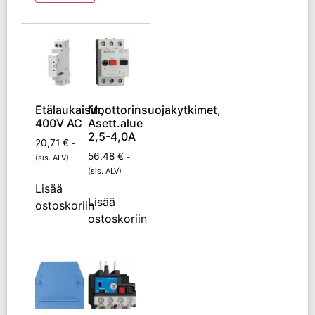
Etälaukaisin,
Moottorinsuojakytkimet,
400V AC
Asett.alue
2,5-4,0A
20,71
€
-
56,48
€
-
(sis. ALV)
(sis. ALV)
Lisää
Lisää
ostoskoriin
ostoskoriin