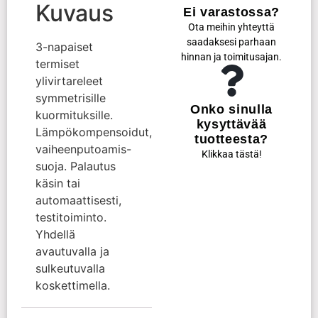
Kuvaus
Ei varastossa?
Ota meihin yhteyttä
saadaksesi parhaan
3-napaiset
hinnan ja toimitusajan.
termiset
ylivirtareleet
symmetrisille
Onko sinulla
kuormituksille.
kysyttävää
Lämpökompensoidut,
tuotteesta?
vaiheenputoamis-
Klikkaa tästä!
suoja. Palautus
käsin tai
automaattisesti,
testitoiminto.
Yhdellä
avautuvalla ja
sulkeutuvalla
koskettimella.