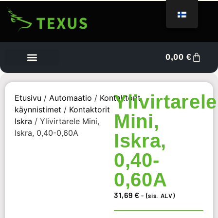
0,00
€
Tietoa meistä
Myyjän kojelauta
Ota yhteyttä
Ylivirtarele
Etusivu
/
Automaatio
/
Kontaktorit,
käynnistimet
/
Kontaktorit
Mini,
Iskra
/ Ylivirtarele Mini,
Iskra, 0,40-0,60A
Iskra,
0,40-
0,60A
31,69
€
- (sis. ALV)