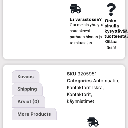
Ei varastossa?
Onko
Ota meihin yhteyttä
sinulla
saadaksesi
kysyttävää
tuotteesta
parhaan hinnan ja
Klikkaa
toimitusajan.
tästä!
SKU
3205951
Kuvaus
Categories
Automaatio
,
Kontaktorit Iskra
,
Shipping
Kontaktorit,
käynnistimet
Arviot (0)
More Products