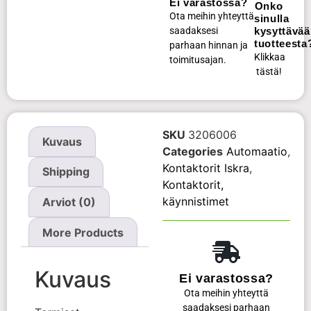
Ei varastossa?
Onko
Ota meihin yhteyttä
sinulla
saadaksesi
kysyttävää
tuotteesta
parhaan hinnan ja
Klikkaa
toimitusajan.
tästä!
SKU
3206006
Kuvaus
Categories
Automaatio
,
Kontaktorit Iskra
,
Shipping
Kontaktorit,
käynnistimet
Arviot (0)
More Products
Kuvaus
Ei varastossa?
Ota meihin yhteyttä
saadaksesi parhaan