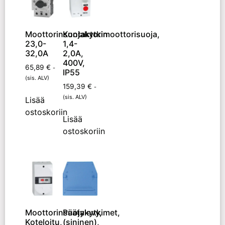
Moottorinsuojakytkin
Kontaktorimoottorisuoja,
23,0-
1,4-
32,0A
2,0A,
400V,
65,89
€
-
IP55
(sis. ALV)
159,39
€
-
(sis. ALV)
Lisää
ostoskoriin
Lisää
ostoskoriin
Moottorinsuojakytkimet,
Päätylevy,
Koteloitu,
(sininen),