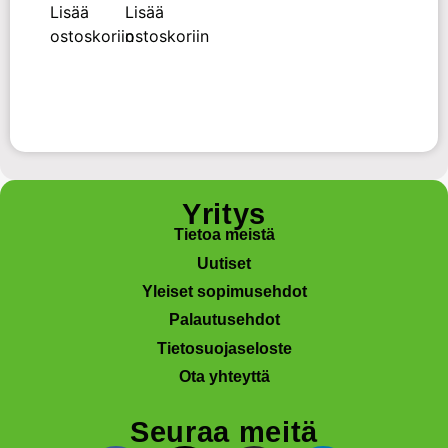
Lisää
Lisää
ostoskoriin
ostoskoriin
Yritys
Tietoa meistä
Uutiset
Yleiset sopimusehdot
Palautusehdot
Tietosuojaseloste
Ota yhteyttä
Seuraa meitä