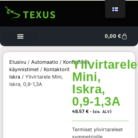
0,00
€
Tietoa meistä
Myyjän kojelauta
Ota yhteyttä
Ylivirtarele
Etusivu
/
Automaatio
/
Kontaktorit,
käynnistimet
/
Kontaktorit
Mini,
Iskra
/ Ylivirtarele Mini,
Iskra, 0,9-1,3A
Iskra,
0,9-1,3A
49,57
€
- (sis. ALV)
Termiset ylivirtareleet
symmetrisille