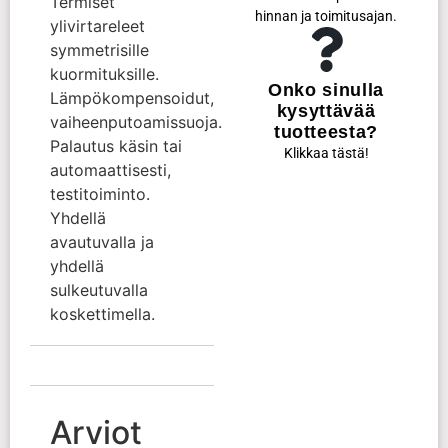
Termiset
hinnan ja toimitusajan.
ylivirtareleet
symmetrisille
kuormituksille.
Onko sinulla
Lämpökompensoidut,
kysyttävää
vaiheenputoamissuoja.
tuotteesta?
Palautus käsin tai
Klikkaa tästä!
automaattisesti,
testitoiminto.
Yhdellä
avautuvalla ja
yhdellä
sulkeutuvalla
koskettimella.
Arviot