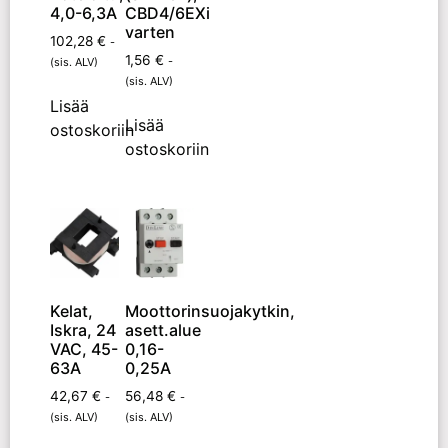
4,0-6,3A
CBD4/6EXi
varten
102,28
€
-
1,56
€
-
(sis. ALV)
(sis. ALV)
Lisää
Lisää
ostoskoriin
ostoskoriin
Kelat,
Moottorinsuojakytkin,
Iskra, 24
asett.alue
VAC, 45-
0,16-
63A
0,25A
42,67
€
56,48
€
-
-
(sis. ALV)
(sis. ALV)