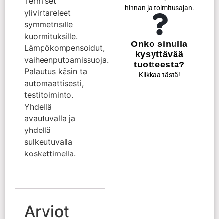
Termiset
hinnan ja toimitusajan.
ylivirtareleet
symmetrisille
kuormituksille.
Onko sinulla
Lämpökompensoidut,
kysyttävää
vaiheenputoamissuoja.
tuotteesta?
Palautus käsin tai
Klikkaa tästä!
automaattisesti,
testitoiminto.
Yhdellä
avautuvalla ja
yhdellä
sulkeutuvalla
koskettimella.
Arviot