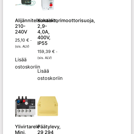
Alijännitelaukaisin,
Kontaktorimoottorisuoja,
210-
2,9-
240V
4,0A,
400V,
25,10
€
-
IP55
(sis. ALV)
159,39
€
-
(sis. ALV)
Lisää
ostoskoriin
Lisää
ostoskoriin
Ylivirtarele
Päätylevy,
Mini,
29 294