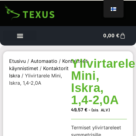
0,00
€
Tietoa meistä
Myyjän kojelauta
Ota yhteyttä
Ylivirtarele
Etusivu
/
Automaatio
/
Kontaktorit,
käynnistimet
/
Kontaktorit
Mini,
Iskra
/ Ylivirtarele Mini,
Iskra, 1,4-2,0A
Iskra,
1,4-2,0A
49,57
€
- (sis. ALV)
Termiset ylivirtareleet
symmetrisille