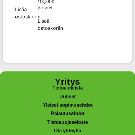
113,58
€
-
(sis. ALV)
Lisää
ostoskoriin
Lisää
ostoskoriin
Yritys
Tietoa meistä
Uutiset
Yleiset sopimusehdot
Palautusehdot
Tietosuojaseloste
Ota yhteyttä