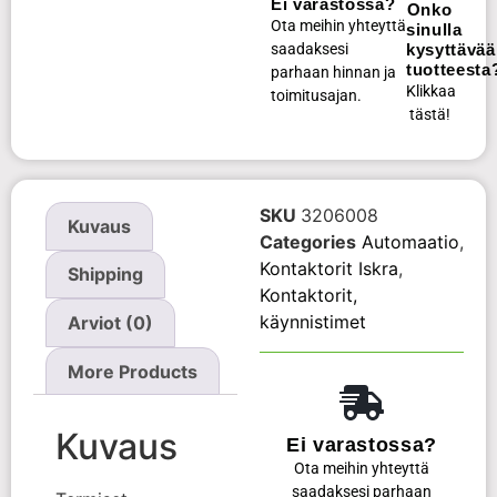
Ei varastossa?
Onko
Ota meihin yhteyttä
sinulla
saadaksesi
kysyttävää
tuotteesta
parhaan hinnan ja
Klikkaa
toimitusajan.
tästä!
SKU
3206008
Kuvaus
Categories
Automaatio
,
Kontaktorit Iskra
,
Shipping
Kontaktorit,
käynnistimet
Arviot (0)
More Products
Kuvaus
Ei varastossa?
Ota meihin yhteyttä
saadaksesi parhaan