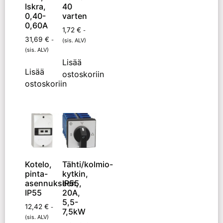
Iskra,
40
0,40-
varten
0,60A
1,72
€
-
31,69
€
-
(sis. ALV)
(sis. ALV)
Lisää
Lisää
ostoskoriin
ostoskoriin
Kotelo,
Tähti/kolmio-
pinta-
kytkin,
asennukseen,
IP55,
IP55
20A,
5,5-
12,42
€
-
7,5kW
(sis. ALV)