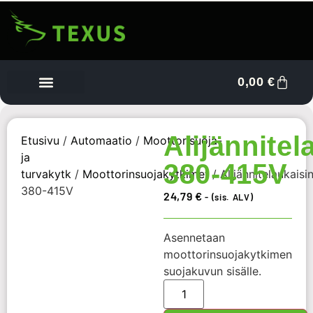
0,00
€
Tietoa meistä
Myyjän kojelauta
Ota yhteyttä
Alijännitel
Etusivu
/
Automaatio
/
Moottorisuoja-
ja
380-415V
turvakytk
/
Moottorinsuojakytkimet
/ Alijännitelaukaisin
380-415V
24,79
€
- (sis. ALV)
Asennetaan
moottorinsuojakytkimen
suojakuvun sisälle.