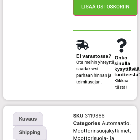
LISÄÄ OSTOSKORIIN
Ei varastossa?
Onko
Ota meihin yhteyttä
sinulla
saadaksesi
kysyttävää
tuotteesta
parhaan hinnan ja
Klikkaa
toimitusajan.
tästä!
SKU
3119868
Kuvaus
Categories
Automaatio
,
Moottorinsuojakytkimet
,
Shipping
Moottorisuoja- ja