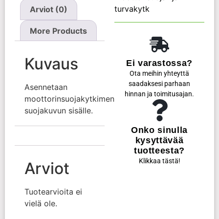
turvakytk
Arviot (0)
More Products
Kuvaus
Ei varastossa?
Ota meihin yhteyttä
saadaksesi parhaan
Asennetaan
hinnan ja toimitusajan.
moottorinsuojakytkimen
suojakuvun sisälle.
Onko sinulla
kysyttävää
tuotteesta?
Klikkaa tästä!
Arviot
Tuotearvioita ei
vielä ole.