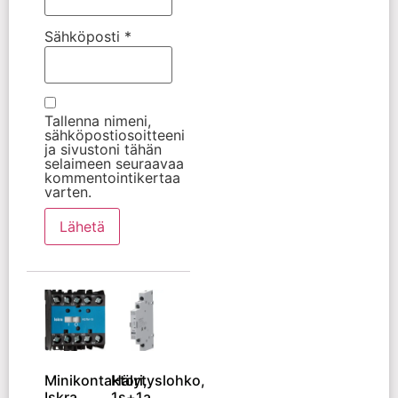
Sähköposti
*
Tallenna nimeni,
sähköpostiosoitteeni
ja sivustoni tähän
selaimeen seuraavaa
kommentointikertaa
varten.
Minikontaktori,
Hälytyslohko,
Iskra,
1s+1a,