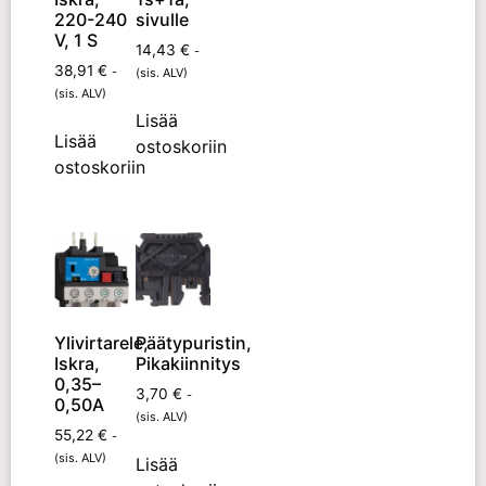
220-240
sivulle
V, 1 S
14,43
€
-
38,91
€
-
(sis. ALV)
(sis. ALV)
Lisää
Lisää
ostoskoriin
ostoskoriin
Ylivirtarele,
Päätypuristin,
Iskra,
Pikakiinnitys
0,35–
3,70
€
-
0,50A
(sis. ALV)
55,22
€
-
(sis. ALV)
Lisää